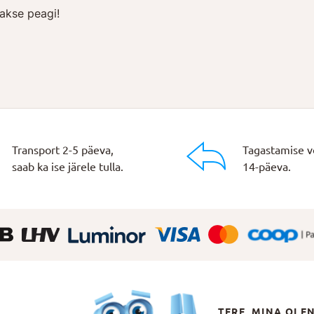
akse peagi!
Transport 2-5 päeva,
Tagastamise v
saab ka ise järele tulla.
14-päeva.
TERE, MINA OLE