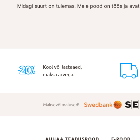
Midagi suurt on tulemas! Meie pood on töös ja avat
Kool või lasteaed,
maksa arvega.
Maksevõimalused!:
AHHAA TEADUSPOOD
E-POOD