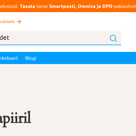
dustust.
Tasuta
tarne
Smartposti, Omniva ja DPD
pakiautoma
oduleht
nkekaart
Blogi
piiril