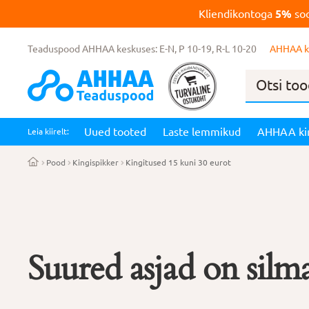
Kliendikontoga
5%
soo
Teaduspood AHHAA keskuses: E-N, P 10-19, R-L 10-20
AHHAA k
Products
search
Uued tooted
Laste lemmikud
AHHAA ki
Leia kiirelt:
Pood
Kingispikker
Kingitused 15 kuni 30 eurot
Suured asjad on silma