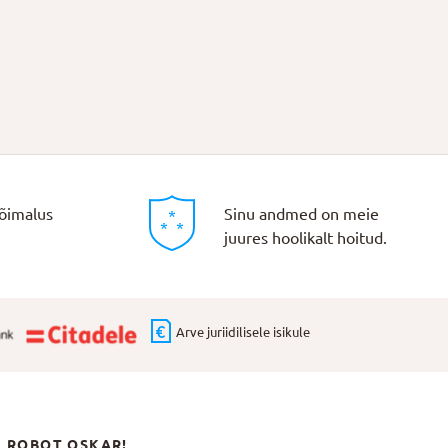
õimalus
Sinu andmed on meie
juures hoolikalt hoitud.
Arve juriidilisele isikule
N ROBOT OSKAR!