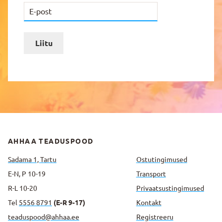
Liitu
AHHAA TEADUSPOOD
Sadama 1, Tartu
Ostutingimused
E-N, P 10-19
Transport
R-L 10-20
Privaatsus­tingimused
Tel
5556 8791
(E-R 9-17)
Kontakt
teaduspood@ahhaa.ee
Registreeru