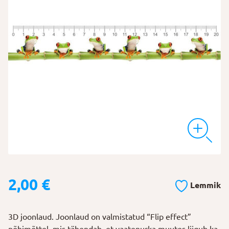
2,00
€
Lemmik
3D joonlaud. Joonlaud on valmistatud “Flip effect”
põhimõttel, mis tähendab, et vaatenurka muutes liigub ka