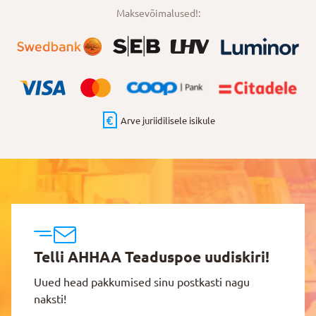
Maksevõimalused!:
Arve juriidilisele isikule
Telli AHHAA Teaduspoe uudiskiri!
Uued head pakkumised sinu postkasti nagu
naksti!