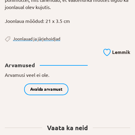
joonlaual olev kujutis.
Joonlaua mõõdud: 21 x 3.5 cm
Joonlauad ja järjehoidjad
Lemmik
Arvamused
Arvamusi veel ei ole.
Avalda arvamust
Vaata ka neid