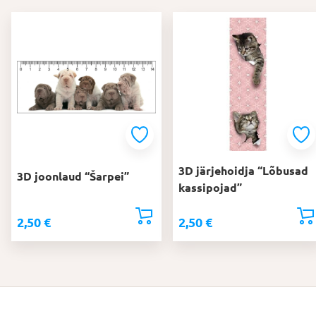
3D järjehoidja “Lõbusad
3D joonlaud “Šarpei”
kassipojad”
2,50
€
2,50
€