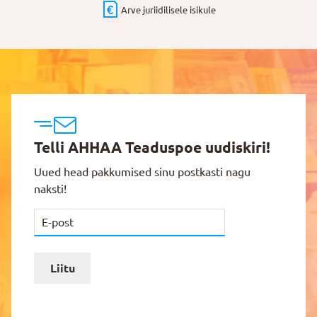
Arve juriidilisele isikule
Telli AHHAA Teaduspoe uudiskiri!
Uued head pakkumised sinu postkasti nagu
naksti!
Liitu