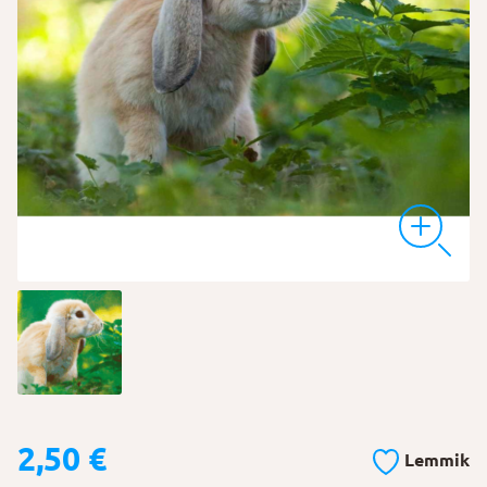
2,50
€
Lemmik