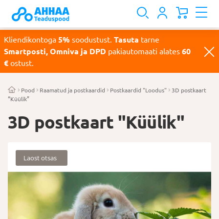
Kliendikontoga
5%
soodustust.
Tasuta
tarne
Smartposti, Omniva ja DPD
pakiautomaati alates
60
€
ostust.
Pood
Raamatud ja postkaardid
Postkaardid "Loodus"
3D postkaart
“Küülik”
3D postkaart "Küülik"
Laost otsas