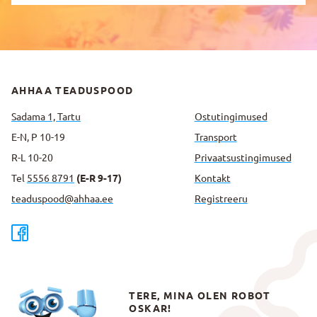
AHHAA TEADUSPOOD
Sadama 1, Tartu
Ostutingimused
E-N, P 10-19
Transport
R-L 10-20
Privaatsus­tingimused
Tel
5556 8791
(E-R 9-17)
Kontakt
teaduspood@ahhaa.ee
Registreeru
TERE, MINA OLEN ROBOT
OSKAR!