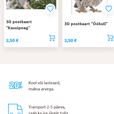
3D postkaart
3D postkaart “Öökull”
“Kassipoeg”
2,50
€
2,50
€
Kool või lasteaed,
maksa arvega.
Transport 2-5 päeva,
saab ka ise järele tulla.