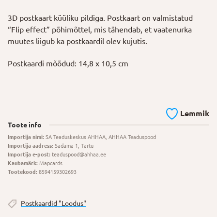
3D postkaart küüliku pildiga. Postkaart on valmistatud
“Flip effect” põhimõttel, mis tähendab, et vaatenurka
muutes liigub ka postkaardil olev kujutis.
Postkaardi mõõdud: 14,8 x 10,5 cm
Lemmik
Toote info
Importija nimi:
SA Teaduskeskus AHHAA, AHHAA Teaduspood
Importija aadress:
Sadama 1, Tartu
Importija e-post:
teaduspood@ahhaa.ee
Kaubamärk:
Mapcards
Tootekood:
8594159302693
Postkaardid "Loodus"