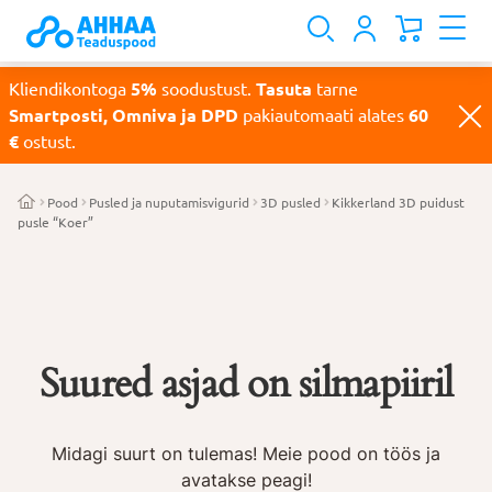
Kliendikontoga
5%
soodustust.
Tasuta
tarne
Smartposti, Omniva ja DPD
pakiautomaati alates
60
€
ostust.
Pood
Pusled ja nuputamisvigurid
3D pusled
Kikkerland 3D puidust
pusle “Koer”
Suured asjad on silmapiiril
Midagi suurt on tulemas! Meie pood on töös ja
avatakse peagi!