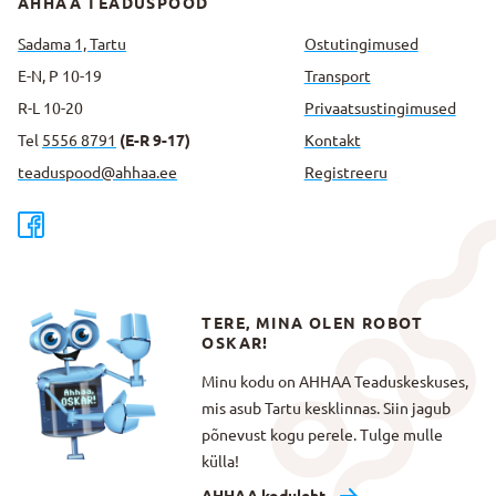
AHHAA TEADUSPOOD
Sadama 1, Tartu
Ostutingimused
E-N, P 10-19
Transport
R-L 10-20
Privaatsus­tingimused
Tel
5556 8791
(E-R 9-17)
Kontakt
teaduspood@ahhaa.ee
Registreeru
TERE, MINA OLEN ROBOT
OSKAR!
Minu kodu on AHHAA Teaduskeskuses,
mis asub Tartu kesklinnas. Siin jagub
põnevust kogu perele. Tulge mulle
külla!
AHHAA koduleht