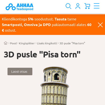
Kliendikontoga
5%
soodustust.
Tasuta
tarne
Smartposti, Omniva ja DPD
pakiautomaati alates
60
€
ostust.
Pood
Kingispikker
Lisaks kingikotti
3D pusle “Pisa torn”
3D pusle "Pisa torn"
Laost otsas