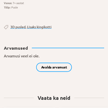
Vanus:
7+ aastat
Tüüp:
Pusle
3D pusled
,
Lisaks kingikotti
Arvamused
Arvamusi veel ei ole.
Avalda arvamust
Vaata ka neid