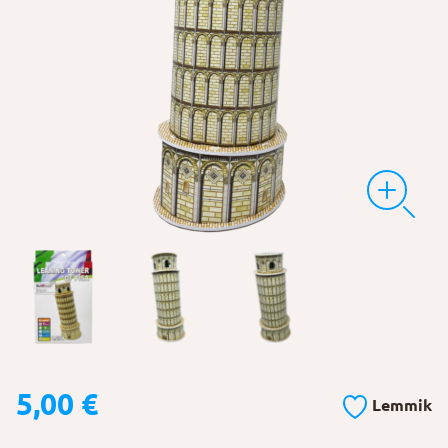
5,00
€
Lemmik