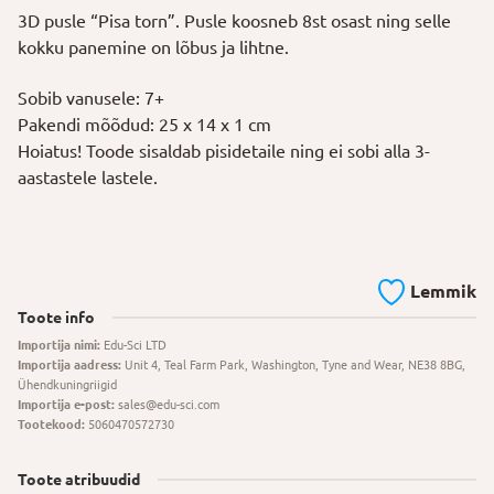
3D pusle “Pisa torn”. Pusle koosneb 8st osast ning selle
kokku panemine on lõbus ja lihtne.
Sobib vanusele: 7+
Pakendi mõõdud: 25 x 14 x 1 cm
Hoiatus! Toode sisaldab pisidetaile ning ei sobi alla 3-
aastastele lastele.
Lemmik
Toote info
Importija nimi:
Edu-Sci LTD
Importija aadress:
Unit 4, Teal Farm Park, Washington, Tyne and Wear, NE38 8BG,
Ühendkuningriigid
Importija e-post:
sales@edu-sci.com
Tootekood:
5060470572730
Toote atribuudid