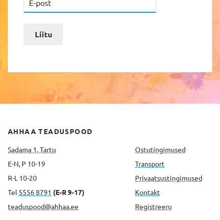
Liitu
AHHAA TEADUSPOOD
Sadama 1, Tartu
Ostutingimused
E-N, P 10-19
Transport
R-L 10-20
Privaatsus­tingimused
Tel
5556 8791
(E-R 9-17)
Kontakt
teaduspood@ahhaa.ee
Registreeru