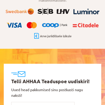
Maksevõimalused!:
Arve juriidilisele isikule
Telli AHHAA Teaduspoe uudiskiri!
Uued head pakkumised sinu postkasti nagu
naksti!