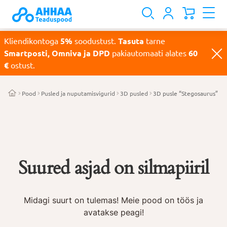
Kliendikontoga
5%
soodustust.
Tasuta
tarne
Smartposti, Omniva ja DPD
pakiautomaati alates
60
€
ostust.
Pood
Pusled ja nuputamisvigurid
3D pusled
3D pusle “Stegosaurus”
Suured asjad on silmapiiril
Midagi suurt on tulemas! Meie pood on töös ja
avatakse peagi!