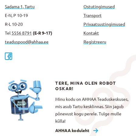
Sadama 1, Tartu
Ostutingimused
E-N, P 10-19
Transport
R-L 10-20
Privaatsus­tingimused
Tel
5556 8791
(E-R 9-17)
Kontakt
teaduspood@ahhaa.ee
Registreeru
TERE, MINA OLEN ROBOT
OSKAR!
Minu kodu on AHHAA Teaduskeskuses,
mis asub Tartu kesklinnas. Siin jagub
põnevust kogu perele. Tulge mulle
külla!
AHHAA koduleht