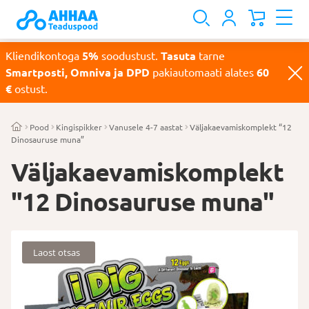
Kliendikontoga
5%
soodustust.
Tasuta
tarne
Smartposti, Omniva ja DPD
pakiautomaati alates
60
€
ostust.
Pood
Kingispikker
Vanusele 4-7 aastat
Väljakaevamiskomplekt “12
Dinosauruse muna”
Väljakaevamiskomplekt
"12 Dinosauruse muna"
Laost otsas