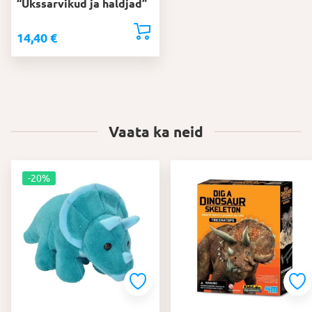
“Ükssarvikud ja haldjad”
14,40
€
Vaata ka neid
-20%