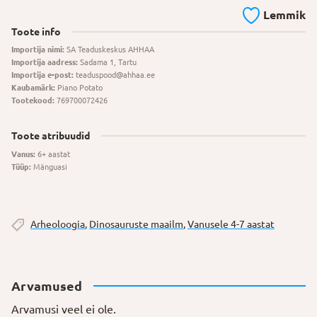
Lemmik
Toote info
Importija nimi:
SA Teaduskeskus AHHAA
Importija aadress:
Sadama 1, Tartu
Importija e-post:
teaduspood@ahhaa.ee
Kaubamärk:
Piano Potato
Tootekood:
769700072426
Toote atribuudid
Vanus:
6+ aastat
Tüüp:
Mänguasi
Arheoloogia
,
Dinosauruste maailm
,
Vanusele 4-7 aastat
Arvamused
Arvamusi veel ei ole.