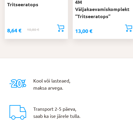
4M
Tritseeratops
Väljakaevamiskomplekt
“Tritseeratops”
8,64
€
10,80
€
Algne
Praegune
13,00
€
hind
hind
oli:
on:
10,80 €.
8,64 €.
Kool või lasteaed,
maksa arvega.
Transport 2-5 päeva,
saab ka ise järele tulla.