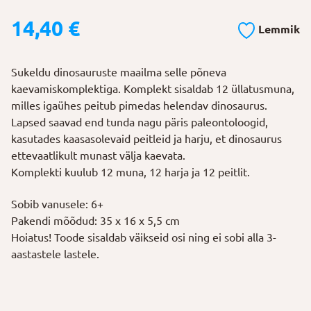
14,40
€
Lemmik
Sukeldu dinosauruste maailma selle põneva
kaevamiskomplektiga. Komplekt sisaldab 12 üllatusmuna,
milles igaühes peitub pimedas helendav dinosaurus.
Lapsed saavad end tunda nagu päris paleontoloogid,
kasutades kaasasolevaid peitleid ja harju, et dinosaurus
ettevaatlikult munast välja kaevata.
Komplekti kuulub 12 muna, 12 harja ja 12 peitlit.
Sobib vanusele: 6+
Pakendi mõõdud: 35 x 16 x 5,5 cm
Hoiatus! Toode sisaldab väikseid osi ning ei sobi alla 3-
aastastele lastele.