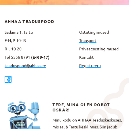
AHHAA TEADUSPOOD
Sadama 1, Tartu
Ostutingimused
E-N, P 10-19
Transport
R-L 10-20
Privaatsus­tingimused
Tel
5556 8791
(E-R 9-17)
Kontakt
teaduspood@ahhaa.ee
Registreeru
TERE, MINA OLEN ROBOT
OSKAR!
Minu kodu on AHHAA Teaduskeskuses,
mis asub Tartu kesklinnas. Siin jagub