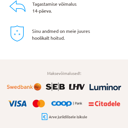
Tagastamise võimalus
14-päeva.
Sinu andmed on meie juures
hoolikalt hoitud.
Maksevõimalused!:
Arve juriidilisele isikule