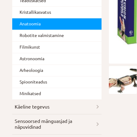
Teaduskatsed
Kristallikasvatus
Anatoomia
Robotite valmistamine
Filmikunst
Astronoomia
Arheoloogia
Spiooniteadus
Minikatsed
Käeline tegevus
Sensoorsed mänguasjad ja
näpuvidinad