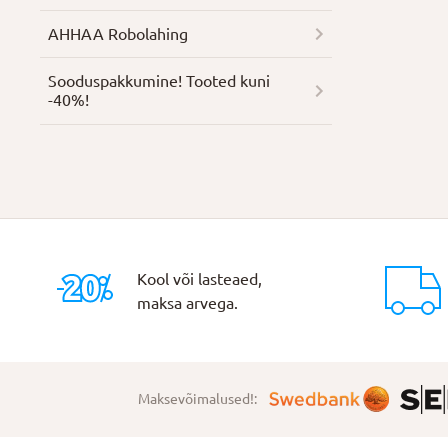
AHHAA Robolahing
Soodus­pakkumine! Tooted kuni
-40%!
Kool või lasteaed,
maksa arvega.
Maksevõimalused!: