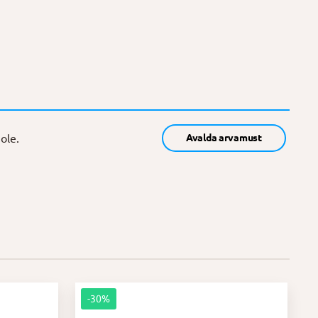
ole.
Avalda arvamust
-30%