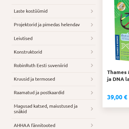
Laste kostüümid
Projektorid ja pimedas helendav
Leiutised
Konstruktorid
RobinRuth Eesti suveniirid
Thames 
ja DNA l
Kruusid ja termosed
Raamatud ja postkaardid
39,00
€
Magusad katsed, maiustused ja
snäkid
AHHAA fännitooted