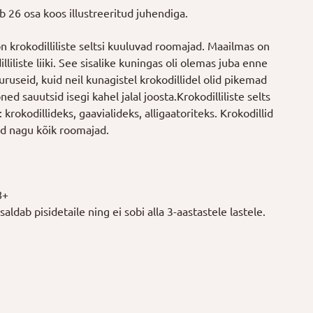
 26 osa koos illustreeritud juhendiga.
on krokodilliliste seltsi kuuluvad roomajad. Maailmas on
liliste liiki. See sisalike kuningas oli olemas juba enne
useid, kuid neil kunagistel krokodillidel olid pikemad
d sauutsid isegi kahel jalal joosta.Krokodilliliste selts
krokodillideks, gaavialideks, alligaatoriteks. Krokodillid
d nagu kõik roomajad.
8+
aldab pisidetaile ning ei sobi alla 3-aastastele lastele.