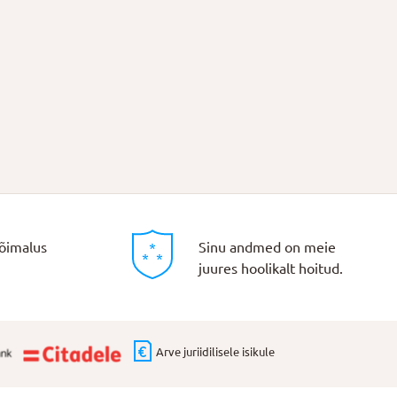
õimalus
Sinu andmed on meie
juures hoolikalt hoitud.
Arve juriidilisele isikule