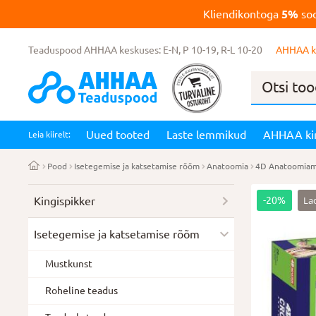
Kliendikontoga
5%
soo
Teaduspood AHHAA keskuses: E-N, P 10-19, R-L 10-20
AHHAA k
Products
search
Uued tooted
Laste lemmikud
AHHAA ki
Leia kiirelt:
Pood
Isetegemise ja katsetamise rõõm
Anatoomia
4D Anatoomiamu
La
Kingispikker
-20%
Isetegemise ja katsetamise rõõm
Mustkunst
Roheline teadus