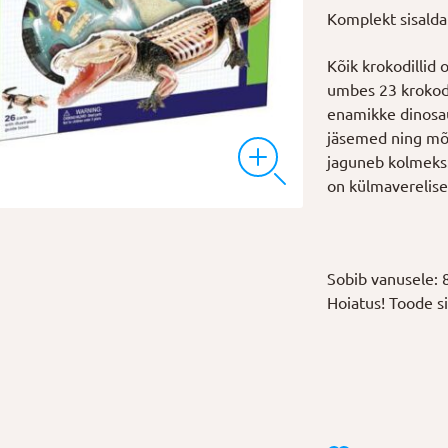
Komplekt sisaldab
35,00 €.
28,00 €.
Kõik krokodillid 
umbes 23 krokodil
enamikke dinosaur
jäsemed ning mõne
jaguneb kolmeks: 
on külmaverelise
Sobib vanusele: 
Hoiatus! Toode sis