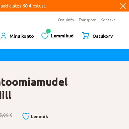
ati alates
60 €
ostust.
Ostuinfo
Transport
Kontakt
Lemmikud
Minu konto
Ostukorv
atoomiamudel
ill
5,00
€
Lemmik