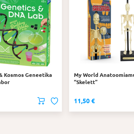
& Kosmos Geneetika
My World Anatoomiam
abor
“Skelett”
11,50
€