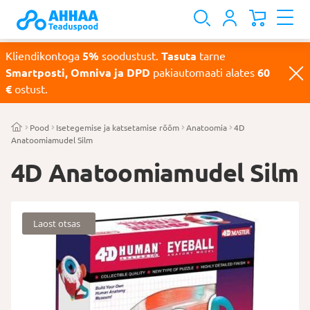
Kliendikontoga
5%
soodustust.
Tasuta
tarne
Smartposti, Omniva ja DPD
pakiautomaati alates
60
€
ostust.
Pood
Isetegemise ja katsetamise rõõm
Anatoomia
4D
Anatoomiamudel Silm
4D Anatoomiamudel Silm
Laost otsas