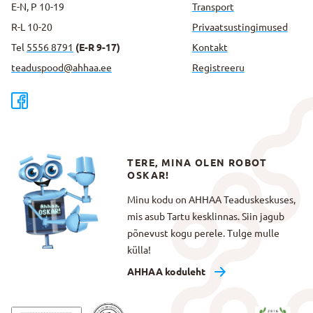
E-N, P 10-19
Transport
R-L 10-20
Privaatsus­tingimused
Tel
5556 8791
(E-R 9-17)
Kontakt
teaduspood@ahhaa.ee
Registreeru
TERE, MINA OLEN ROBOT
OSKAR!
Minu kodu on AHHAA Teaduskeskuses,
mis asub Tartu kesklinnas. Siin jagub
põnevust kogu perele. Tulge mulle
külla!
AHHAA koduleht