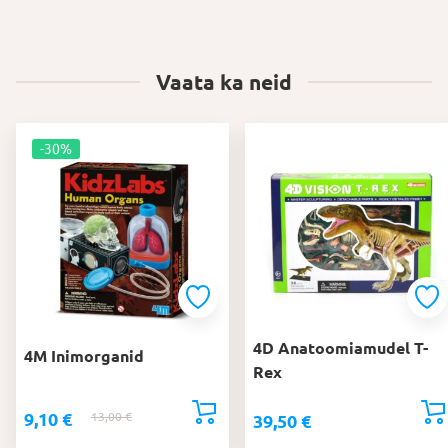
Vaata ka neid
-30%
4D Anatoomiamudel T-
4M Inimorganid
Rex
9,10
€
13,00
€
Algne
Praegune
39,50
€
hind
hind