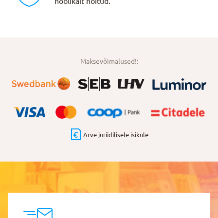
hoolikalt hoitud.
Maksevõimalused!:
Arve juriidilisele isikule