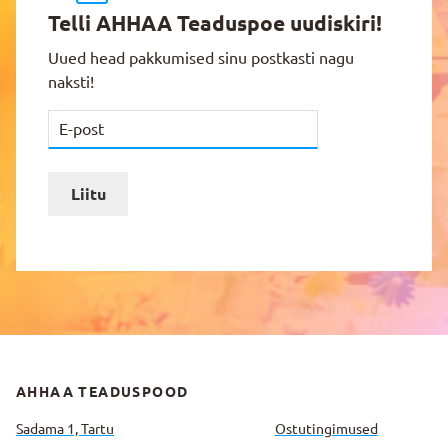
Telli AHHAA Teaduspoe uudiskiri!
Uued head pakkumised sinu postkasti nagu
naksti!
Liitu
AHHAA TEADUSPOOD
Sadama 1, Tartu
Ostutingimused