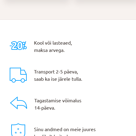
oli:
on:
13,00 €.
9,10 €.
Kool või lasteaed,
maksa arvega.
Transport 2-5 päeva,
saab ka ise järele tulla.
Tagastamise võimalus
14-päeva.
Sinu andmed on meie juures