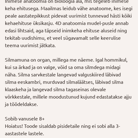
Inimese anatoomia on bioloogia ala, mis tegeleb inimese
keha ehitusega. Maailmas leidub vähe anatoome, kes isegi
peale aastatepikkust pidevat uurimist tunnevad hästi kõiki
kehaehituse üksikasju. 4D anatoomia mudel-pusle annab
edasi lihtsaid, aga täpseid inimkeha ehituse aluseid ning
tekitab uudishimu, et veel sügavamalt selle keerulise
teema uurimist jätkata.
Silmamuna on organ, millega me näeme. Igal hommikul,
kui sa ärkad ja on valge, võid sa oma silmdega midagi
näha. Silma sarvkestale langevad valguskiired läbivad
silma eeskambri, murduvad silmaläätses, läbivad silma
klaaskeha ja langevad silma tagaseinas olevale
võrkkestale, millele moodustunud kujund edastatakse ajju
ja töödeldakse.
Sobib vanusele 8+
Hoiatus! Toode sisaldab pisidetaile ning ei sobi alla 3-
aastastele lastele.