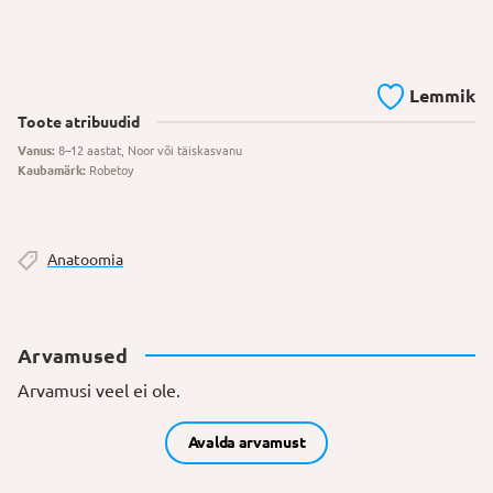
Lemmik
Toote atribuudid
Vanus:
8–12 aastat, Noor või täiskasvanu
Kaubamärk:
Robetoy
Anatoomia
Arvamused
Arvamusi veel ei ole.
Avalda arvamust