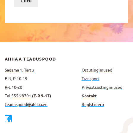
Liitu
AHHAA TEADUSPOOD
Sadama 1, Tartu
Ostutingimused
E-N, P 10-19
Transport
R-L 10-20
Privaatsus­tingimused
Tel
5556 8791
(E-R 9-17)
Kontakt
teaduspood@ahhaa.ee
Registreeru