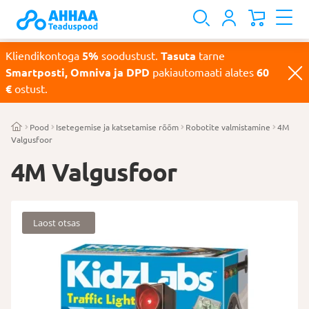
Kliendikontoga
5%
soodustust.
Tasuta
tarne
Smartposti, Omniva ja DPD
pakiautomaati alates
60
€
ostust.
Pood
Isetegemise ja katsetamise rõõm
Robotite valmistamine
4M
Valgusfoor
4M Valgusfoor
Laost otsas