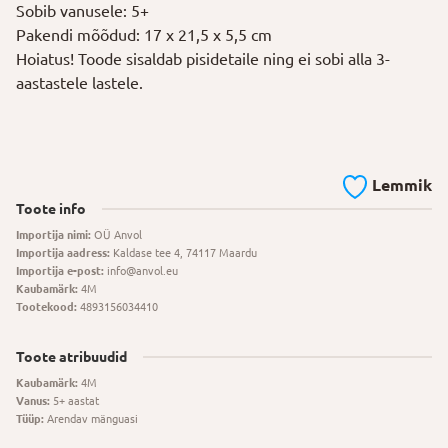
Sobib vanusele: 5+
Pakendi mõõdud: 17 x 21,5 x 5,5 cm
Hoiatus! Toode sisaldab pisidetaile ning ei sobi alla 3-
aastastele lastele.
Lemmik
Toote info
Importija nimi:
OÜ Anvol
Importija aadress:
Kaldase tee 4, 74117 Maardu
Importija e-post:
info@anvol.eu
Kaubamärk:
4M
Tootekood:
4893156034410
Toote atribuudid
Kaubamärk:
4M
Vanus:
5+ aastat
Tüüp:
Arendav mänguasi