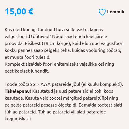
15,00
€
Lemmik
Kas oled kunagi tundnud huvi selle vastu, kuidas
valgusfoorid töötavad? Nüüd saad enda käel järele
proovida! Pisikest (19 cm kõrge), kuid elutruud valgusfoori
kokku pannes saab selgeks teha, kuidas vooluring töötab,
et muuta foori tulesid.
Komplekt sisaldab foori ehitamiseks vajalikke osi ning
eestikeelset juhendit.
Toode töötab 2 × AAA patareide jõul (ei kuulu komplekti).
Tähelepanu!
Kasutatud ja uusi patareisid ei tohi koos
kasutada. Kasuta vaid tootel märgitud patareitüüpi ning
paigalda patareid pesasse õigetpidi. Eemalda tootest alati
tühjad patareid. Tühjad patareid vii alati patareide
kogumiskasti.