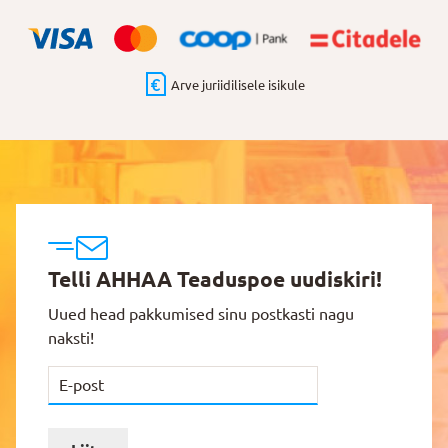
Arve juriidilisele isikule
Telli AHHAA Teaduspoe uudiskiri!
Uued head pakkumised sinu postkasti nagu
naksti!