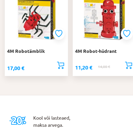
4M Robotämblik
4M Robot-hüdrant
11,20
€
14,00
€
Algne
Praegune
17,00
€
hind
hind
oli:
on:
14,00 €.
11,20 €.
Kool või lasteaed,
maksa arvega.