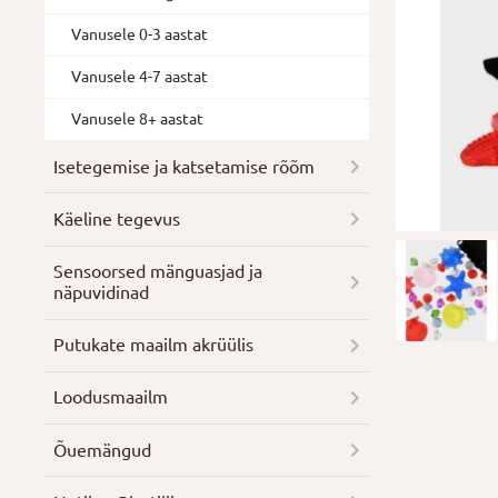
Vanusele 0-3 aastat
Vanusele 4-7 aastat
Vanusele 8+ aastat
Isetegemise ja katsetamise rõõm
Käeline tegevus
Sensoorsed mänguasjad ja
näpuvidinad
Putukate maailm akrüülis
Loodusmaailm
Õuemängud