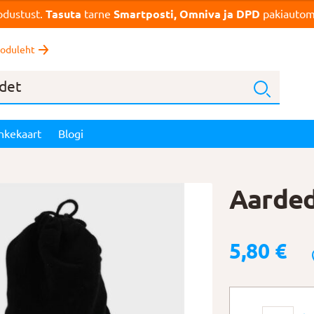
dustust.
Tasuta
tarne
Smartposti, Omniva ja DPD
pakiautoma
oduleht
nkekaart
Blogi
Aarded
5,80
€
Aarded