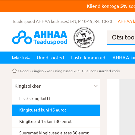
Kliendikontoga
5%
soo
Teaduspood AHHAA keskuses: E-N, P 10-19, R-L 10-20
AHHAA k
Products
search
Uued tooted
Laste lemmikud
AHHAA ki
Leia kiirelt:
Pood
Kingispikker
Kingitused kuni 15 eurot
Aarded kotis
Kingispikker
Lisaks kingikotti
Kingitused kuni 15 eurot
Kingitused 15 kuni 30 eurot
Suuremad kingitused alates 30 eurot