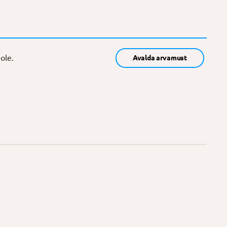
ole.
Avalda arvamust