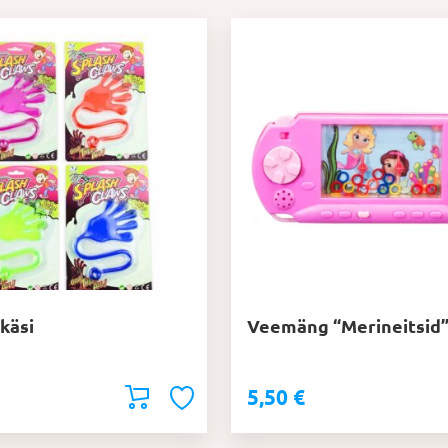
käsi
Veemäng “Merineitsid
5,50
€