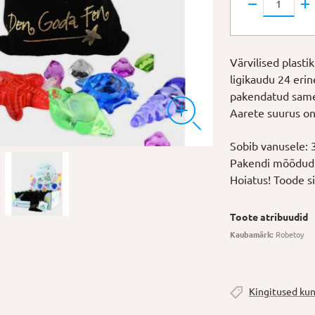
kotis
kogus
Värvilised plast
ligikaudu 24 erin
pakendatud samet
Aarete suurus on
Sobib vanusele: 
Pakendi mõõdud:
Hoiatus! Toode sis
Toote atribuudid
Kaubamärk:
Robetoy
Kingitused kun