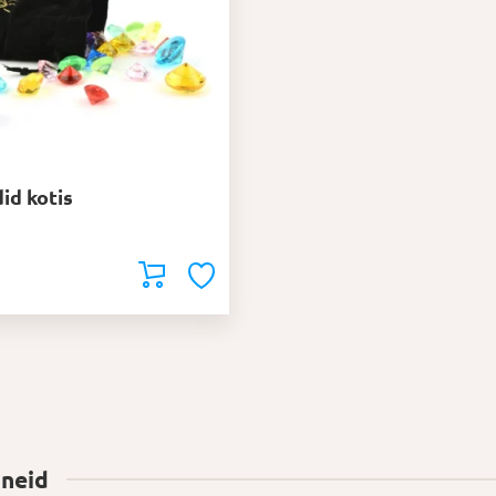
d kotis
 neid