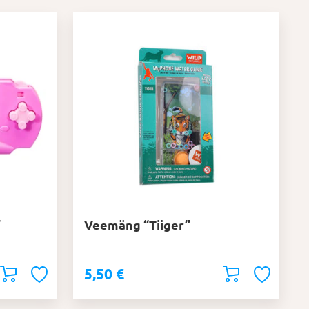
”
Veemäng “Tiiger”
5,50
€