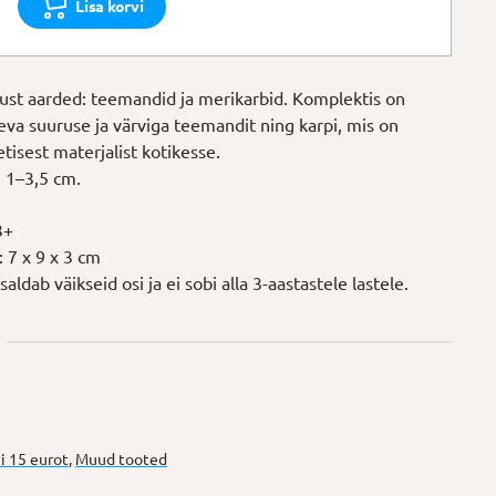
Lisa korvi
ikust aarded: teemandid ja merikarbid. Komplektis on
eva suuruse ja värviga teemandit ning karpi, mis on
isest materjalist kotikesse.
 1–3,5 cm.
3+
 7 x 9 x 3 cm
aldab väikseid osi ja ei sobi alla 3-aastastele lastele.
i 15 eurot
,
Muud tooted