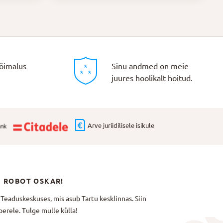
õimalus
Sinu andmed on meie
juures hoolikalt hoitud.
Arve juriidilisele isikule
N ROBOT OSKAR!
aduskeskuses, mis asub Tartu kesklinnas. Siin
erele. Tulge mulle külla!