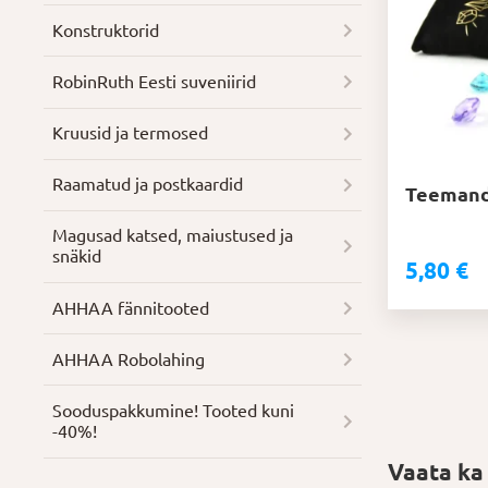
Konstruktorid
RobinRuth Eesti suveniirid
Kruusid ja termosed
Raamatud ja postkaardid
Teemandi
Magusad katsed, maiustused ja
snäkid
5,80
€
AHHAA fännitooted
AHHAA Robolahing
Soodus­pakkumine! Tooted kuni
-40%!
Vaata ka