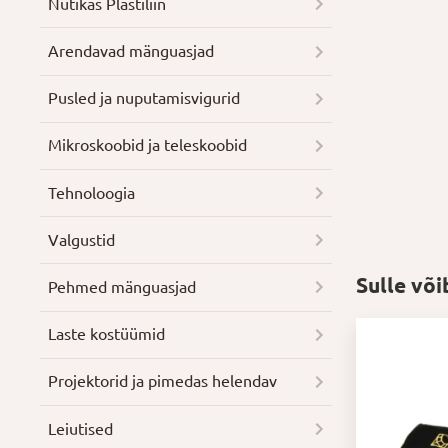
Nutikas Plastiliin
Arendavad mänguasjad
Pusled ja nuputamisvigurid
Mikroskoobid ja teleskoobid
Tehnoloogia
Valgustid
Sulle võ
Pehmed mänguasjad
Laste kostüümid
Projektorid ja pimedas helendav
Leiutised