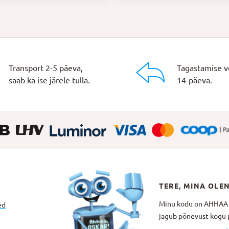
Transport 2-5 päeva,
Tagastamise v
saab ka ise järele tulla.
14-päeva.
TERE, MINA OLE
Minu kodu on AHHAA Te
ed
jagub põnevust kogu p