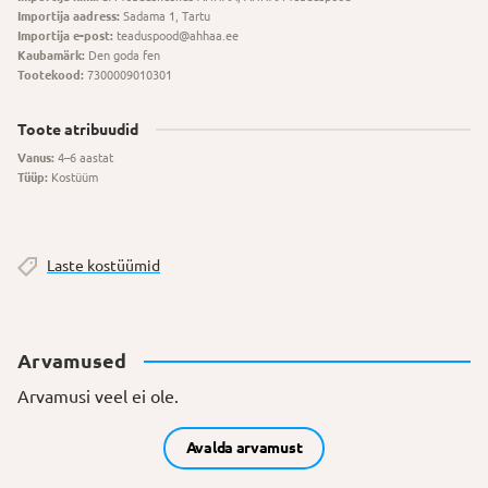
Importija aadress:
Sadama 1, Tartu
Importija e-post:
teaduspood@ahhaa.ee
Kaubamärk:
Den goda fen
Tootekood:
7300009010301
Toote atribuudid
Vanus:
4–6 aastat
Tüüp:
Kostüüm
Laste kostüümid
Arvamused
Arvamusi veel ei ole.
Avalda arvamust