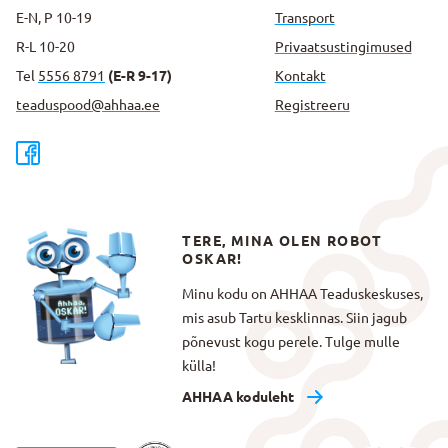
E-N, P 10-19
Transport
R-L 10-20
Privaatsus­tingimused
Tel
5556 8791
(E-R 9-17)
Kontakt
teaduspood@ahhaa.ee
Registreeru
TERE, MINA OLEN ROBOT
OSKAR!
Minu kodu on AHHAA Teaduskeskuses,
mis asub Tartu kesklinnas. Siin jagub
põnevust kogu perele. Tulge mulle
külla!
AHHAA koduleht