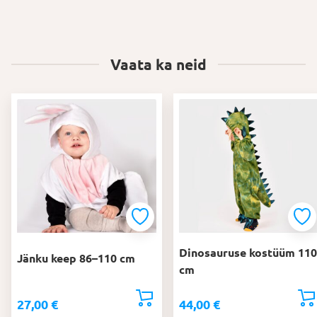
Vaata ka neid
Dinosauruse kostüüm 110
Jänku keep 86–110 cm
cm
27,00
€
44,00
€