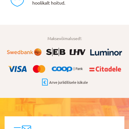
hoolikalt hoitud.
Maksevõimalused!:
Arve juriidilisele isikule