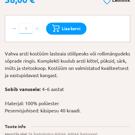
Lemmik
Arsti
Lisa korvi
kostüüm
104–
116
Vahva arsti kostüüm lasteaia stiilipeoks või rollimängudeks
cm
sõprade ringis. Komplekti kuulub arsti kittel, püksid, särk,
kogus
müts ja stetoskoop. Kostüüm on valmistatud kvaliteetsest
ja vastupidavast kangast.
Sobib vanusele:
4–6 aastat
Materjal: 100% polüester
Pesemisjuhised: käsipesu 40 kraadi.
Toote info
Importija nimi:
SA Teaduskeskus AHHAA, AHHAA Teaduspood