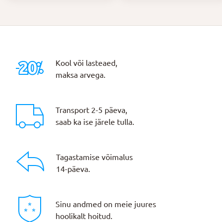
oli:
on:
17,00 €.
13,60 €.
Kool või lasteaed,
maksa arvega.
Transport 2-5 päeva,
saab ka ise järele tulla.
Tagastamise võimalus
14-päeva.
Sinu andmed on meie juures
hoolikalt hoitud.