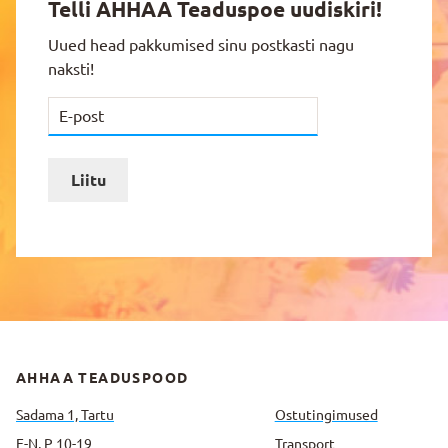
Telli AHHAA Teaduspoe uudiskiri!
Uued head pakkumised sinu postkasti nagu
naksti!
Liitu
AHHAA TEADUSPOOD
Sadama 1, Tartu
Ostutingimused
E-N, P 10-19
Transport