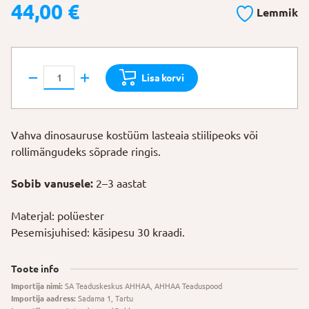
44,00
€
Lemmik
Dinosauruse
Lisa korvi
kostüüm
104
cm
Vahva dinosauruse kostüüm lasteaia stiilipeoks või
kogus
rollimängudeks sõprade ringis.
Sobib vanusele:
2–3 aastat
Materjal: polüester
Pesemisjuhised: käsipesu 30 kraadi.
Toote info
Importija nimi:
SA Teaduskeskus AHHAA, AHHAA Teaduspood
Importija aadress:
Sadama 1, Tartu