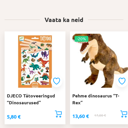
Vaata ka neid
-20%
DJECO Tätoveeringud
Pehme dinosaurus “T-
“Dinosaurused”
Rex”
13,60
€
17,00
€
Algne
Praegune
5,80
€
hind
hind