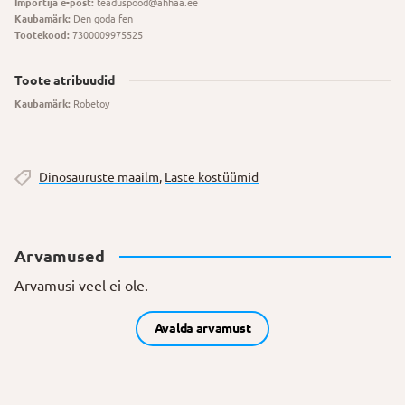
Importija e-post:
teaduspood@ahhaa.ee
Kaubamärk:
Den goda fen
Tootekood:
7300009975525
Toote atribuudid
Kaubamärk:
Robetoy
Dinosauruste maailm
,
Laste kostüümid
Arvamused
Arvamusi veel ei ole.
Avalda arvamust