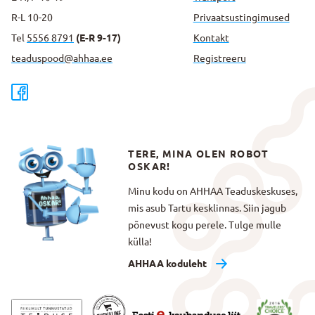
R-L 10-20
Privaatsus­tingimused
Tel
5556 8791
(E-R 9-17)
Kontakt
teaduspood@ahhaa.ee
Registreeru
TERE, MINA OLEN ROBOT
OSKAR!
Minu kodu on AHHAA Teaduskeskuses,
mis asub Tartu kesklinnas. Siin jagub
põnevust kogu perele. Tulge mulle
külla!
AHHAA koduleht