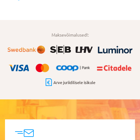
Maksevõimalused!:
Arve juriidilisele isikule