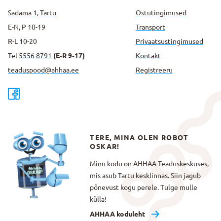
Sadama 1, Tartu
Ostutingimused
E-N, P 10-19
Transport
R-L 10-20
Privaatsus­tingimused
Tel
5556 8791
(E-R 9-17)
Kontakt
teaduspood@ahhaa.ee
Registreeru
TERE, MINA OLEN ROBOT
OSKAR!
Minu kodu on AHHAA Teaduskeskuses,
mis asub Tartu kesklinnas. Siin jagub
põnevust kogu perele. Tulge mulle
külla!
AHHAA koduleht