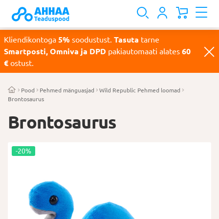
Kliendikontoga
5%
soodustust.
Tasuta
tarne
Smartposti, Omniva ja DPD
pakiautomaati alates
60
€
ostust.
Pood
Pehmed mänguasjad
Wild Republic Pehmed loomad
Brontosaurus
Brontosaurus
-20%