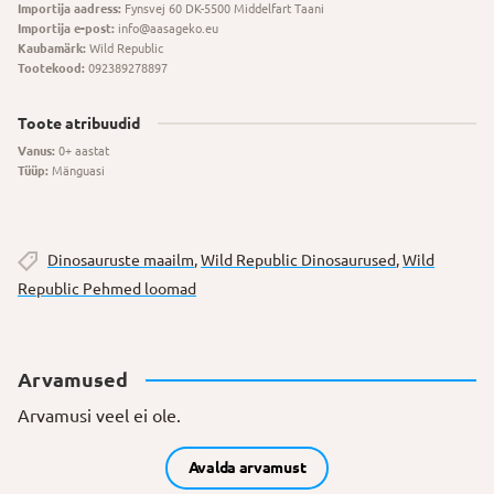
Importija aadress:
Fynsvej 60 DK-5500 Middelfart Taani
Importija e-post:
info@aasageko.eu
Kaubamärk:
Wild Republic
Tootekood:
092389278897
Toote atribuudid
Vanus:
0+ aastat
Tüüp:
Mänguasi
Dinosauruste maailm
,
Wild Republic Dinosaurused
,
Wild
Republic Pehmed loomad
Arvamused
Arvamusi veel ei ole.
Avalda arvamust