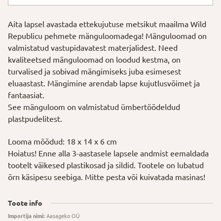
Aita lapsel avastada ettekujutuse metsikut maailma Wild
Republicu pehmete mänguloomadega! Mänguloomad on
valmistatud vastupidavatest materjalidest. Need
kvaliteetsed mänguloomad on loodud kestma, on
turvalised ja sobivad mängimiseks juba esimesest
eluaastast. Mängimine arendab lapse kujutlusvõimet ja
fantaasiat.
See mänguloom on valmistatud ümbertöödeldud
plastpudelitest.
Looma mõõdud: 18 x 14 x 6 cm
Hoiatus! Enne alla 3-aastasele lapsele andmist eemaldada
tootelt väikesed plastikosad ja sildid. Tootele on lubatud
õrn käsipesu seebiga. Mitte pesta või kuivatada masinas!
Toote info
Importija nimi:
Aasageko OÜ