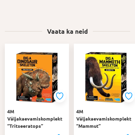
Vaata ka neid
4M
4M
Väljakaevamiskomplekt
Väljakaevamiskomplekt
“Tritseeratops”
“Mammut”