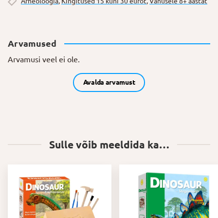
Arheoloogia
,
Kingitused 15 kuni 30 eurot
,
Vanusele 8+ aastat
Arvamused
Arvamusi veel ei ole.
Avalda arvamust
Sulle võib meeldida ka…