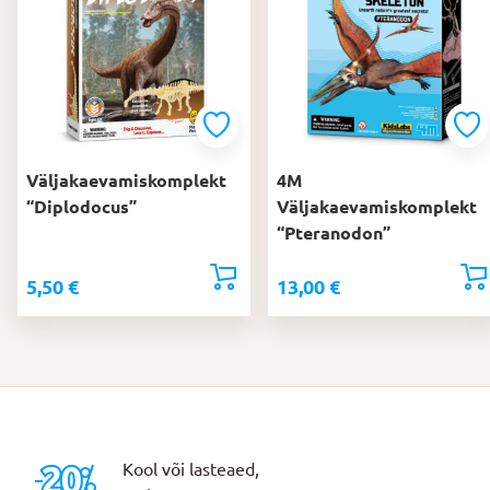
Väljakaevamiskomplekt
4M
“Diplodocus”
Väljakaevamiskomplekt
“Pteranodon”
5,50
€
13,00
€
Kool või lasteaed,