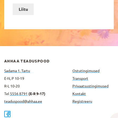
Liitu
AHHAA TEADUSPOOD
Sadama 1, Tartu
Ostutingimused
E-N, P 10-19
Transport
R-L 10-20
Privaatsus­tingimused
Tel
5556 8791
(E-R 9-17)
Kontakt
teaduspood@ahhaa.ee
Registreeru