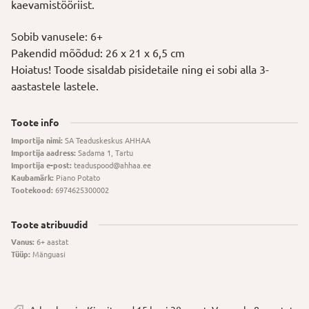
kaevamistööriist.
Sobib vanusele: 6+
Pakendid mõõdud: 26 x 21 x 6,5 cm
Hoiatus! Toode sisaldab pisidetaile ning ei sobi alla 3-
aastastele lastele.
Toote info
Importija nimi:
SA Teaduskeskus AHHAA
Importija aadress:
Sadama 1, Tartu
Importija e-post:
teaduspood@ahhaa.ee
Kaubamärk:
Piano Potato
Tootekood:
6974625300002
Toote atribuudid
Vanus:
6+ aastat
Tüüp:
Mänguasi