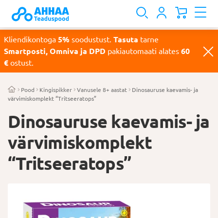
Kliendikontoga
5%
soodustust.
Tasuta
tarne
Smartposti, Omniva ja DPD
pakiautomaati alates
60
€
ostust.
Pood
Kingispikker
Vanusele 8+ aastat
Dinosauruse kaevamis- ja
värvimiskomplekt “Tritseeratops”
Dinosauruse kaevamis- ja
värvimiskomplekt
“Tritseeratops”