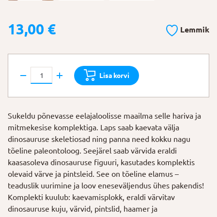
13,00
€
Lemmik
Dinosauruse
Lisa korvi
kaevamis-
ja
värvimiskomplekt
Sukeldu põnevasse eelajaloolisse maailma selle hariva ja
“Tritseeratops”
mitmekesise komplektiga. Laps saab kaevata välja
kogus
dinosauruse skeletiosad ning panna need kokku nagu
tõeline paleontoloog. Seejärel saab värvida eraldi
kaasasoleva dinosauruse figuuri, kasutades komplektis
olevaid värve ja pintsleid. See on tõeline elamus –
teaduslik uurimine ja loov eneseväljendus ühes pakendis!
Komplekti kuulub: kaevamisplokk, eraldi värvitav
dinosauruse kuju, värvid, pintslid, haamer ja