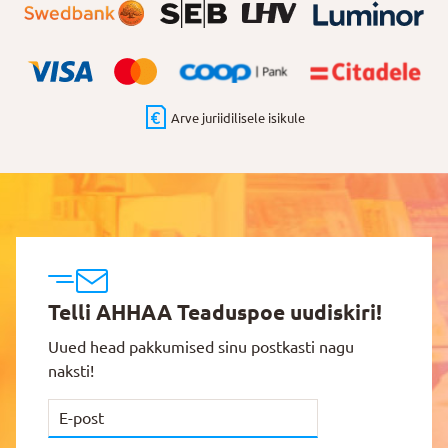
Arve juriidilisele isikule
Telli AHHAA Teaduspoe uudiskiri!
Uued head pakkumised sinu postkasti nagu
naksti!