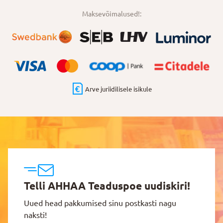
Maksevõimalused!:
Arve juriidilisele isikule
Telli AHHAA Teaduspoe uudiskiri!
Uued head pakkumised sinu postkasti nagu
naksti!