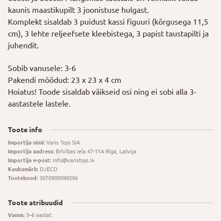
kaunis maastikupilt 3 joonistuse hulgast.
Komplekt sisaldab 3 puidust kassi figuuri (kõrgusega 11,5
cm), 3 lehte reljeefsete kleebistega, 3 papist taustapilti ja
juhendit.
Sobib vanusele: 3-6
Pakendi mõõdud: 23 x 23 x 4 cm
Hoiatus! Toode sisaldab väikseid osi ning ei sobi alla 3-
aastastele lastele.
Toote info
Importija nimi:
Varis Toys SIA
Importija aadress:
Brīvības iela 47-11A Rīga, Latvija
Importija e-post:
info@varistoys.lv
Kaubamärk:
DJECO
Tootekood:
3070900098596
Toote atribuudid
Vanus:
3–6 aastat