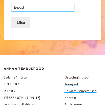
Liitu
AHHAA TEADUSPOOD
Sadama 1, Tartu
Ostutingimused
E-N, P 10-19
Transport
R-L 10-20
Privaatsus­tingimused
Tel
5556 8791
(E-R 9-17)
Kontakt
teaduspood@ahhaa.ee
Registreeru