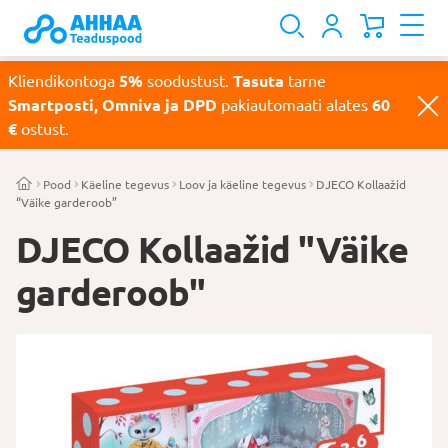
Kliendikontoga
5%
soodustust.
Tasuta
tarne
Smartposti, Omniva ja DPD
pakiautomaati alates
60
€
ostust.
Pood
Käeline tegevus
Loov ja käeline tegevus
DJECO Kollaažid
“Väike garderoob”
DJECO Kollaažid "Väike
garderoob"