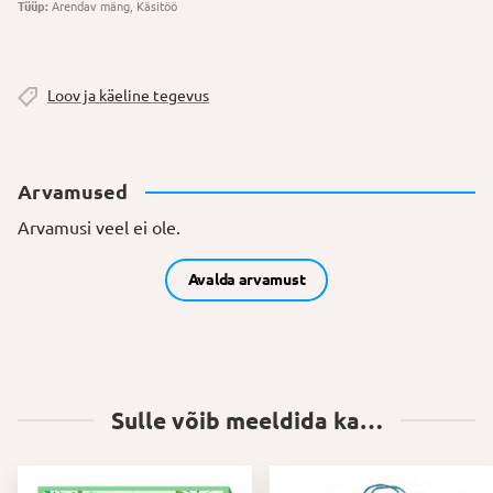
Tüüp:
Arendav mäng, Käsitöö
Loov ja käeline tegevus
Arvamused
Arvamusi veel ei ole.
Avalda arvamust
Sulle võib meeldida ka…