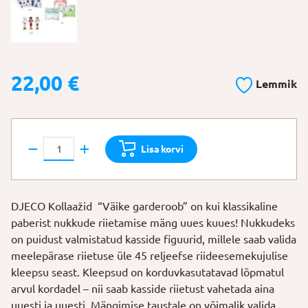
22,00
€
Lemmik
DJECO
Lisa korvi
Kollaažid
"Väike
garderoob"
DJECO Kollaažid “Väike garderoob” on kui klassikaline
kogus
paberist nukkude riietamise mäng uues kuues! Nukkudeks
on puidust valmistatud kasside figuurid, millele saab valida
meelepärase riietuse üle 45 reljeefse riideesemekujulise
kleepsu seast. Kleepsud on korduvkasutatavad lõpmatul
arvul kordadel – nii saab kasside riietust vahetada aina
uuesti ja uuesti. Mängimise taustale on võimalik valida