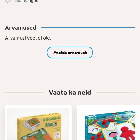
Lauamängud
Arvamused
Arvamusi veel ei ole.
Avalda arvamust
Vaata ka neid