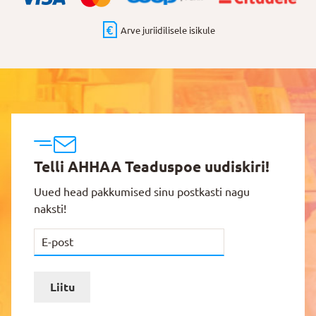
Arve juriidilisele isikule
Telli AHHAA Teaduspoe uudiskiri!
Uued head pakkumised sinu postkasti nagu
naksti!
Liitu