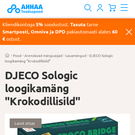
Kliendikontoga
5%
soodustust.
Tasuta
tarne
Smartposti, Omniva ja DPD
pakiautomaati alates
60
€
ostust.
Pood
Arendavad mänguasjad
Lauamängud
DJECO Sologic
loogikamäng “Krokodillisild”
DJECO Sologic
loogikamäng
"Krokodillisild"
Laost otsas