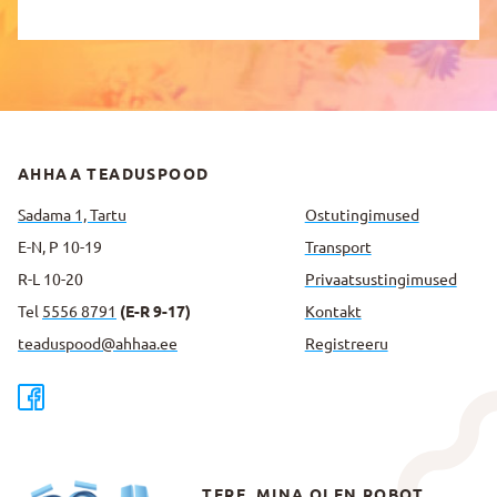
AHHAA TEADUSPOOD
Sadama 1, Tartu
Ostutingimused
E-N, P 10-19
Transport
R-L 10-20
Privaatsus­tingimused
Tel
5556 8791
(E-R 9-17)
Kontakt
teaduspood@ahhaa.ee
Registreeru
TERE, MINA OLEN ROBOT