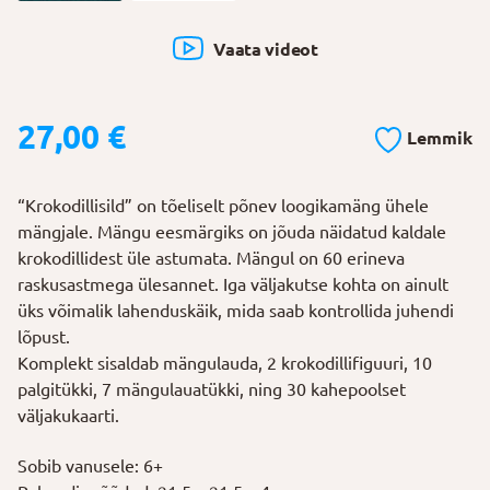
Vaata videot
27,00
€
Lemmik
“Krokodillisild” on tõeliselt põnev loogikamäng ühele
mängjale. Mängu eesmärgiks on jõuda näidatud kaldale
krokodillidest üle astumata. Mängul on 60 erineva
raskusastmega ülesannet. Iga väljakutse kohta on ainult
üks võimalik lahenduskäik, mida saab kontrollida juhendi
lõpust.
Komplekt sisaldab mängulauda, 2 krokodillifiguuri, 10
palgitükki, 7 mängulauatükki, ning 30 kahepoolset
väljakukaarti.
Sobib vanusele: 6+