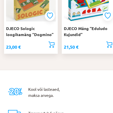
DJECO Sologic
DJECO Mäng “Eduludo
loogikamäng “Dogmino”
Kujundid”
23,00
€
21,50
€
Kool või lasteaed,
maksa arvega.