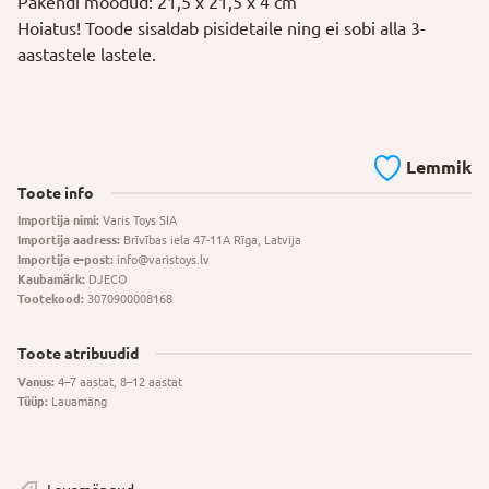
Pakendi mõõdud: 21,5 x 21,5 x 4 cm
Hoiatus! Toode sisaldab pisidetaile ning ei sobi alla 3-
aastastele lastele.
Lemmik
Toote info
Importija nimi:
Varis Toys SIA
Importija aadress:
Brīvības iela 47-11A Rīga, Latvija
Importija e-post:
info@varistoys.lv
Kaubamärk:
DJECO
Tootekood:
3070900008168
Toote atribuudid
Vanus:
4–7 aastat, 8–12 aastat
Tüüp:
Lauamäng