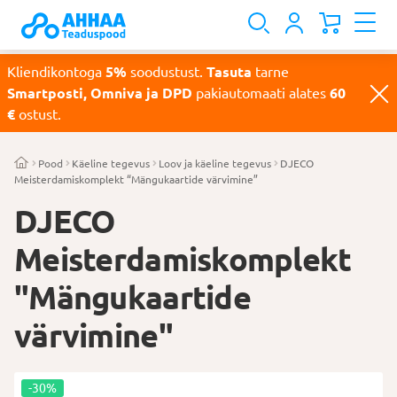
Kliendikontoga
5%
soodustust.
Tasuta
tarne
Smartposti, Omniva ja DPD
pakiautomaati alates
60
€
ostust.
Pood
Käeline tegevus
Loov ja käeline tegevus
DJECO
Meisterdamiskomplekt “Mängukaartide värvimine”
DJECO
Meisterdamiskomplekt
"Mängukaartide
värvimine"
-30%