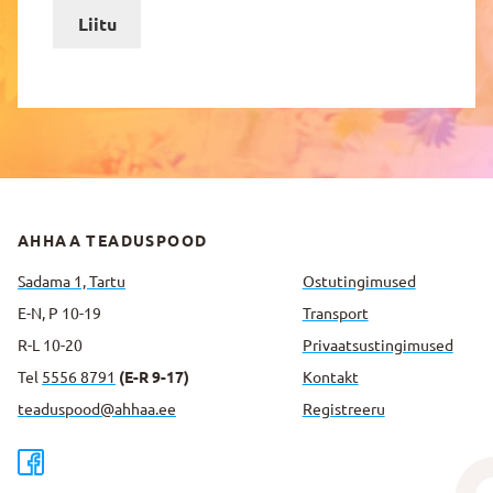
Liitu
AHHAA TEADUSPOOD
Sadama 1, Tartu
Ostutingimused
E-N, P 10-19
Transport
R-L 10-20
Privaatsus­tingimused
Tel
5556 8791
(E-R 9-17)
Kontakt
teaduspood@ahhaa.ee
Registreeru