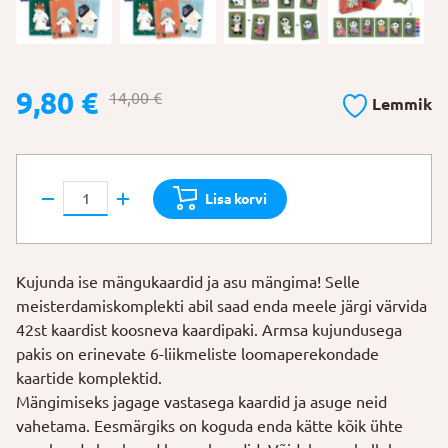
Algne
Praegune
9,80
€
14,00
€
Lemmik
hind
hind
oli:
on:
14,00 €.
9,80 €.
DJECO
Lisa korvi
Meisterdamiskomplekt
"Mängukaartide
värvimine"
Kujunda ise mängukaardid ja asu mängima! Selle
kogus
meisterdamiskomplekti abil saad enda meele järgi värvida
42st kaardist koosneva kaardipaki. Armsa kujundusega
pakis on erinevate 6-liikmeliste loomaperekondade
kaartide komplektid.
Mängimiseks jagage vastasega kaardid ja asuge neid
vahetama. Eesmärgiks on koguda enda kätte kõik ühte