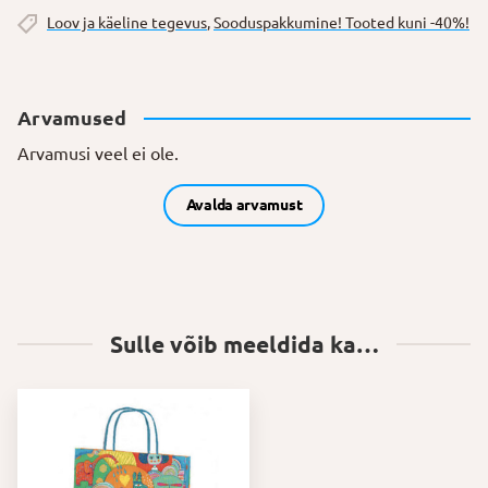
Loov ja käeline tegevus
,
Soodus­pakkumine! Tooted kuni -40%!
Arvamused
Arvamusi veel ei ole.
Avalda arvamust
Sulle võib meeldida ka…