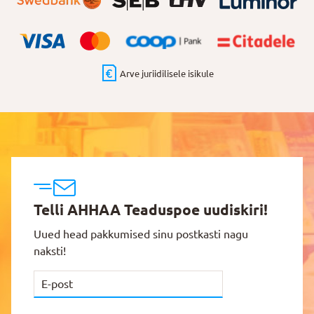
Arve juriidilisele isikule
Telli AHHAA Teaduspoe uudiskiri!
Uued head pakkumised sinu postkasti nagu
naksti!