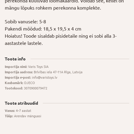
perekonda kuuluvad loomakaardid. Võidab see, kellel on
mängu lõpuks rohkem perekonna komplekte.
Sobib vanusele: 5-8
Pakendi mõõdud: 18,5 x 19,5 x 4 cm
Hoiatus! Toode sisaldab pisidetaile ning ei sobi alla 3-
aastastele lastele.
Toote info
Importija nimi:
Varis Toys SIA
Importija aadress:
Brīvības iela 47-11A Rīga, Latvija
Importija e-post:
info@varistoys.lv
Kaubamärk:
DJECO
Tootekood:
3070900079472
Toote atribuudid
Vanus:
4–7 aastat
Tüüp:
Arendav mänguasi