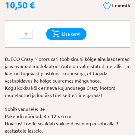
10,50
€
Lemmik
DJECO
Lisa korvi
Mudelauto
"Electro
Choc"
DJECO Crazy Motors sari toob sinuni kõige ainulaadsemad
kogus
ja vahvamad mudelautod! Auto on valmistatud metallist ja
kaetud tugevast plastikust korpusega, et tagada
vastupidavus ka kõige suuremas mänguhoos.
Kogu kokku kõik erineva kujundusega Crazy Motors
mudelautod ja loo üks tõeliselt eriline garaaž!
Sobib vanusele: 3+
Pakendi mõõdud: 8 x 12 x 6 cm
Hoiatus! Toode sisaldab väikseid osi ning ei sobi alla 3-
aastastele lastele.