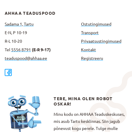
AHHAA TEADUSPOOD
Sadama 1, Tartu
Ostutingimused
E-N, P 10-19
Transport
R-L 10-20
Privaatsus­tingimused
Tel
5556 8791
(E-R 9-17)
Kontakt
teaduspood@ahhaa.ee
Registreeru
TERE, MINA OLEN ROBOT
OSKAR!
Minu kodu on AHHAA Teaduskeskuses,
mis asub Tartu kesklinnas. Siin jagub
põnevust kogu perele. Tulge mulle