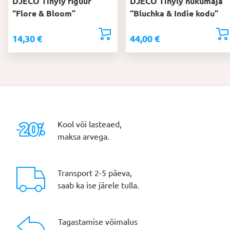
DJECO Tinyly figuur
DJECO Tinyly nukumaja
“Flore & Bloom”
“Bluchka & Indie kodu”
14,30
€
44,00
€
Kool või lasteaed,
maksa arvega.
Transport 2-5 päeva,
saab ka ise järele tulla.
Tagastamise võimalus