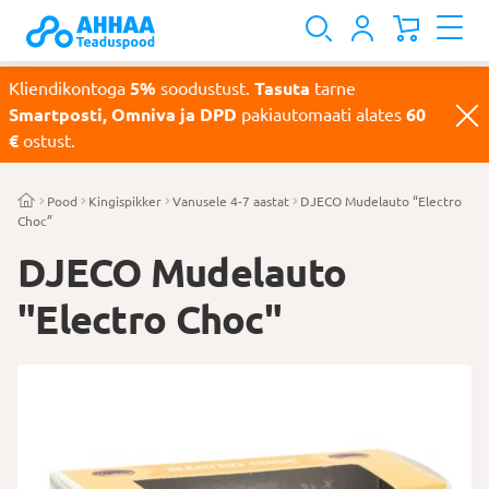
Kliendikontoga
5%
soodustust.
Tasuta
tarne
Smartposti, Omniva ja DPD
pakiautomaati alates
60
€
ostust.
Pood
Kingispikker
Vanusele 4-7 aastat
DJECO Mudelauto “Electro
Choc”
DJECO Mudelauto
"Electro Choc"