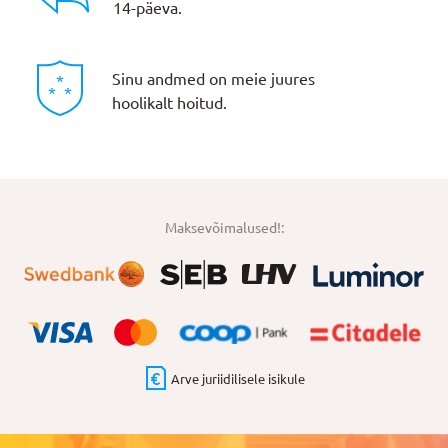
14-päeva.
Sinu andmed on meie juures
hoolikalt hoitud.
Maksevõimalused!:
Arve juriidilisele isikule