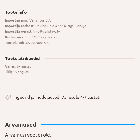
Toote info
Importija nimi:
Varis Toys SIA
Importija aadress:
Brīvības iela 47-11A Rīga, Latvija
Importija e-post:
info@varistoys.lv
Kaubamärk:
DJECO Crazy motors
Tootekood:
3070900054820
Toote atribuudid
Vanus:
3+ aastat
Tüüp:
Mänguasi
Figuurid ja mudelautod
,
Vanusele 4-7 aastat
Arvamused
Arvamusi veel ei ole.