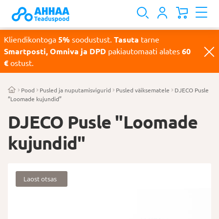
Kliendikontoga
5%
soodustust.
Tasuta
tarne
Smartposti, Omniva ja DPD
pakiautomaati alates
60
€
ostust.
Pood
Pusled ja nuputamisvigurid
Pusled väiksematele
DJECO Pusle
“Loomade kujundid”
DJECO Pusle "Loomade
kujundid"
Laost otsas