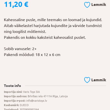
11,20
€
Lemmik
Kaheosaline pusle, mille teemaks on loomad ja kujundid.
Aitab väikelastel harjutada kujundite ja värvide tundmist
ning loogilist mõtlemist.
Pakendis on kokku kaksteist kaheosalist puslet.
Sobib vanusele: 2+
Pakendi mõõdud: 18 x 12 x 6 cm
Lemmik
Toote info
Importija nimi:
Varis Toys SIA
Importija aadress:
Brīvības iela 47-11A Rīga, Latvija
Importija e-post:
info@varistoys.lv
Kaubamärk:
DJECO
Tootekood:
3070900082564