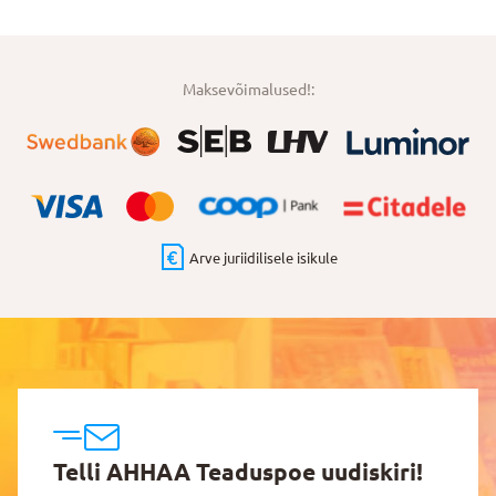
Maksevõimalused!:
Arve juriidilisele isikule
Telli AHHAA Teaduspoe uudiskiri!