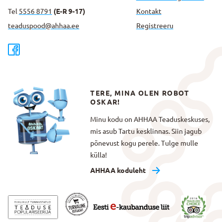
Tel
5556 8791
(E-R 9-17)
Kontakt
teaduspood@ahhaa.ee
Registreeru
TERE, MINA OLEN ROBOT
OSKAR!
Minu kodu on AHHAA Teaduskeskuses,
mis asub Tartu kesklinnas. Siin jagub
põnevust kogu perele. Tulge mulle
külla!
AHHAA koduleht