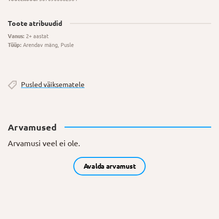
Toote atribuudid
Vanus:
2+ aastat
Tüüp:
Arendav mäng, Pusle
Pusled väiksematele
Arvamused
Arvamusi veel ei ole.
Avalda arvamust