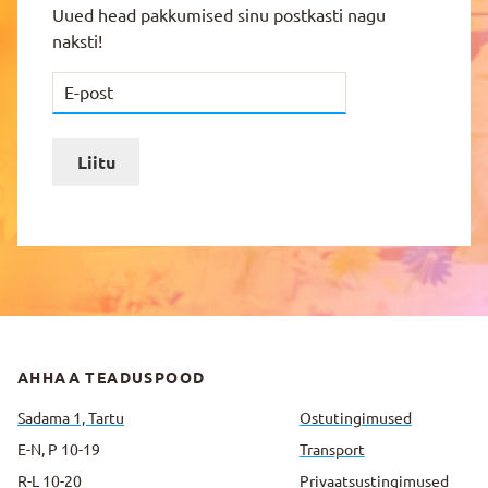
Uued head pakkumised sinu postkasti nagu
naksti!
Liitu
AHHAA TEADUSPOOD
Sadama 1, Tartu
Ostutingimused
E-N, P 10-19
Transport
R-L 10-20
Privaatsus­tingimused