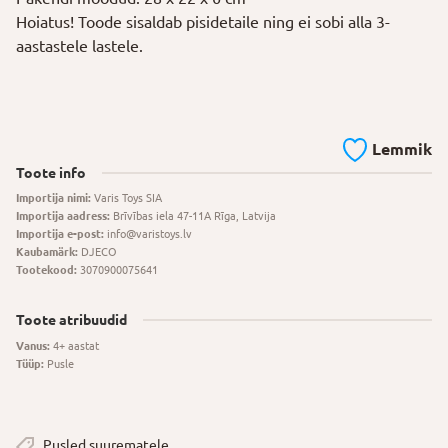
Hoiatus! Toode sisaldab pisidetaile ning ei sobi alla 3-
aastastele lastele.
Lemmik
Toote info
Importija nimi:
Varis Toys SIA
Importija aadress:
Brīvības iela 47-11A Rīga, Latvija
Importija e-post:
info@varistoys.lv
Kaubamärk:
DJECO
Tootekood:
3070900075641
Toote atribuudid
Vanus:
4+ aastat
Tüüp:
Pusle
Pusled suurematele