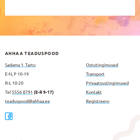
AHHAA TEADUSPOOD
Sadama 1, Tartu
Ostutingimused
E-N, P 10-19
Transport
R-L 10-20
Privaatsus­tingimused
Tel
5556 8791
(E-R 9-17)
Kontakt
teaduspood@ahhaa.ee
Registreeru