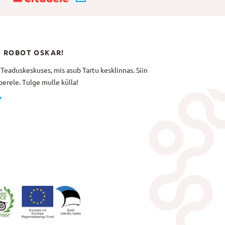
N ROBOT OSKAR!
aduskeskuses, mis asub Tartu kesklinnas. Siin
erele. Tulge mulle külla!