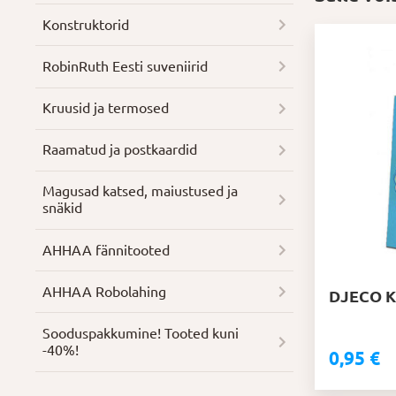
Konstruktorid
RobinRuth Eesti suveniirid
Kruusid ja termosed
Raamatud ja postkaardid
Magusad katsed, maiustused ja
snäkid
AHHAA fännitooted
AHHAA Robolahing
DJECO K
Soodus­pakkumine! Tooted kuni
-40%!
0,95
€