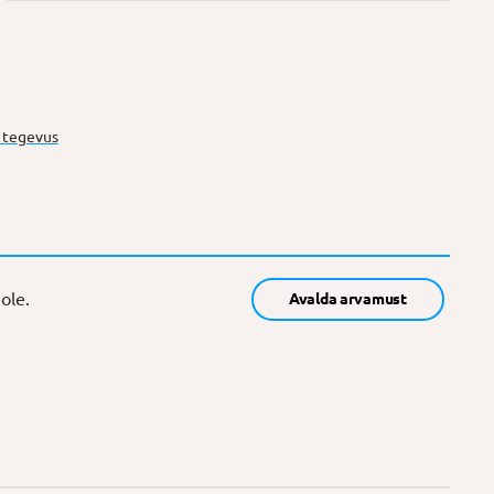
e tegevus
ole.
Avalda arvamust