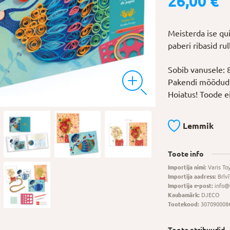
26,00
€
Meisterda ise qui
paberi ribasid r
Sobib vanusele: 
Pakendi mõõdud:
Hoiatus!
Toode
e
Lemmik
Toote info
Importija nimi:
Varis Toy
Importija aadress:
Brīvī
Importija e-post:
info@v
Kaubamärk:
DJECO
Tootekood:
307090008
Toote atribuudid