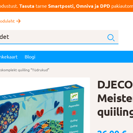
dustust.
Tasuta
tarne
Smartposti, Omniva ja DPD
pakiautoma
oduleht
nkekaart
Blogi
komplekt quiiling “Tüdrukud”
DJECO
Meiste
quiili