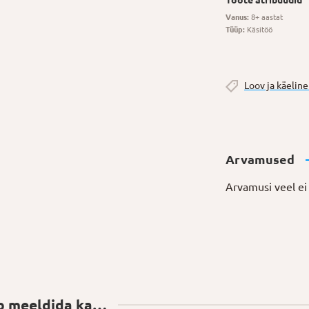
Vanus:
8+ aastat
Tüüp:
Käsitöö
Loov ja käelin
Arvamused
Arvamusi veel ei 
ib meeldida ka…