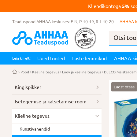
Kliendikontoga
5%
soo
Teaduspood AHHAA keskuses: E-N, P 10-19, R-L 10-20
AHHAA k
Products
search
Uued tooted
Laste lemmikud
AHHAA ki
Leia kiirelt:
Pood
Käeline tegevus
Loov ja käeline tegevus
DJECO Meisterdamis
Laost otsas
Kingispikker
Isetegemise ja katsetamise rõõm
Käeline tegevus
Kunstivahendid