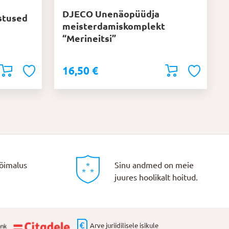
DJECO Unenäopüüdja
stused
meisterdamiskomplekt
“Merineitsi”
16,50
€
õimalus
Sinu andmed on meie
juures hoolikalt hoitud.
Arve juriidilisele isikule