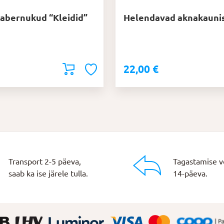
abernukud “Kleidid”
Helendavad aknakauni
22,00
€
Transport 2-5 päeva,
Tagastamise v
saab ka ise järele tulla.
14-päeva.