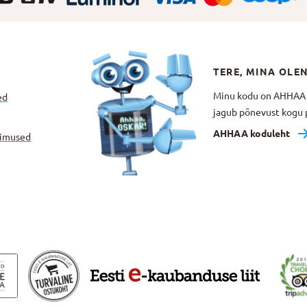
TERE, MINA OLE
Minu kodu on AHHAA Te
ed
jagub põnevust kogu p
AHHAA koduleht
gimused