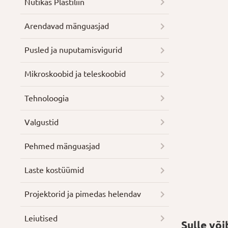
Nutikas Plastiliin
Arendavad mänguasjad
Pusled ja nuputamisvigurid
Mikroskoobid ja teleskoobid
Tehnoloogia
Valgustid
Pehmed mänguasjad
Laste kostüümid
Projektorid ja pimedas helendav
Leiutised
Sulle võ