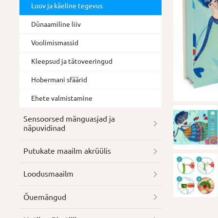
Loov ja käeline tegevus
Dünaamiline liiv
Voolimismassid
Kleepsud ja tätoveeringud
Hobermani sfäärid
Ehete valmistamine
Sensoorsed mänguasjad ja
näpuvidinad
Putukate maailm akrüülis
Loodusmaailm
Õuemängud