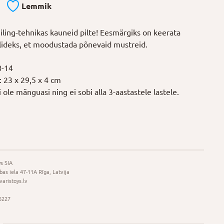
Lemmik
iling-tehnikas kauneid pilte! Eesmärgiks on keerata
ullideks, et moodustada põnevaid mustreid.
8-14
 23 x 29,5 x 4 cm
i
ole
mänguasi ning
ei
sobi alla 3-aastastele lastele.
s SIA
bas iela 47-11A Rīga, Latvija
aristoys.lv
6227