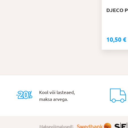
DJECO P
10,50
€
Kool või lasteaed,
maksa arvega.
Maksevõimalused!: