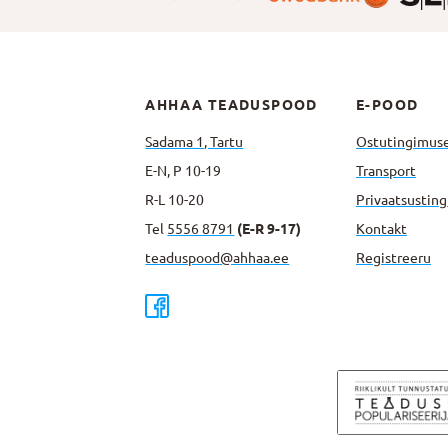
AHHAA TEADUSPOOD
E-POOD
Sadama 1, Tartu
Ostutingimus
E-N, P 10-19
Transport
R-L 10-20
Privaatsus­tin
Tel
5556 8791
(E-R 9-17)
Kontakt
teaduspood@ahhaa.ee
Registreeru