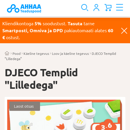
Kliendikontoga
5%
soodustust.
Tasuta
tarne
Smartposti, Omniva ja DPD
pakiautomaati alates
60
€
ostust.
Pood
Käeline tegevus
Loov ja käeline tegevus
DJECO Templid
“Lilledega”
DJECO Templid
"Lilledega"
Laost otsas