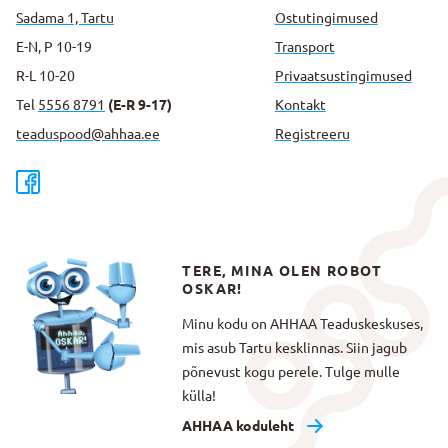
Sadama 1, Tartu
Ostutingimused
E-N, P 10-19
Transport
R-L 10-20
Privaatsus­tingimused
Tel
5556 8791
(E-R 9-17)
Kontakt
teaduspood@ahhaa.ee
Registreeru
TERE, MINA OLEN ROBOT
OSKAR!
Minu kodu on AHHAA Teaduskeskuses,
mis asub Tartu kesklinnas. Siin jagub
põnevust kogu perele. Tulge mulle
külla!
AHHAA koduleht