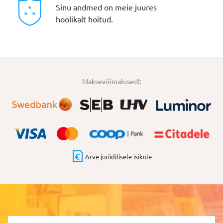
Sinu andmed on meie juures
hoolikalt hoitud.
Maksevõimalused!:
Arve juriidilisele isikule