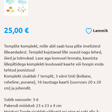
25,00
€
Lemmik
Templite komplekt, mille abil saab luua pilte imelistest
lilleaedadest. Templid kujutavad lille osasid nagu lehed,
õied ja tolmukad. Lase aga loovusel lennata, kaunista
lillepiltidega komplekti kuuluvaid kaarte või hoopis enda
tehtud joonistusi!
Komplekt sisaldab 7 templit, 3 värvi tinti (kollane,
roheline, punane), 16 taustaga kaarti (suuruses 20 x 20
cm) ja juhendit.
Sobib vanusele: 3-6
Pakendi mõõdud: 23 x 23 x 4 cm
Hoiatus! Toode sisaldab väikseid osi ning ei sobi alla 3-