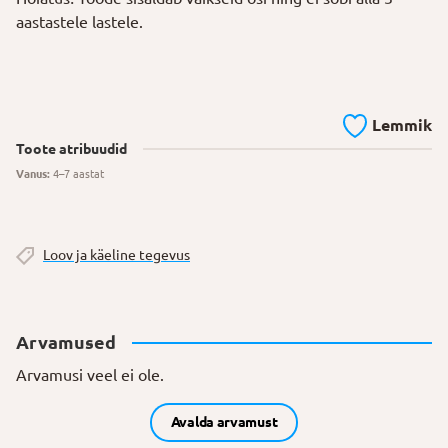
aastastele lastele.
Lemmik
Toote atribuudid
Vanus:
4–7 aastat
Loov ja käeline tegevus
Arvamused
Arvamusi veel ei ole.
Avalda arvamust