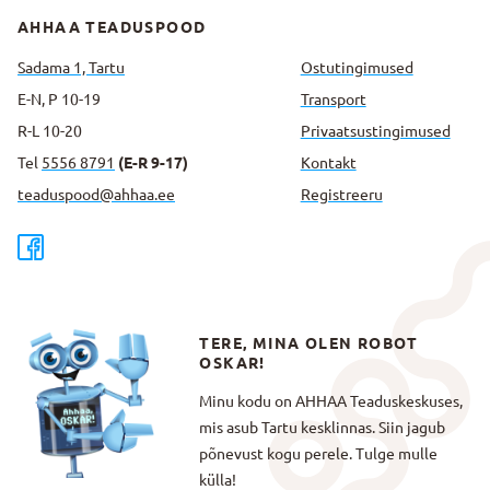
AHHAA TEADUSPOOD
Sadama 1, Tartu
Ostutingimused
E-N, P 10-19
Transport
R-L 10-20
Privaatsus­tingimused
Tel
5556 8791
(E-R 9-17)
Kontakt
teaduspood@ahhaa.ee
Registreeru
TERE, MINA OLEN ROBOT
OSKAR!
Minu kodu on AHHAA Teaduskeskuses,
mis asub Tartu kesklinnas. Siin jagub
põnevust kogu perele. Tulge mulle
külla!