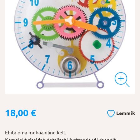
18,00
€
Lemmik
Ehita oma mehaaniline kell.
Komplekt sisaldab detailset illustreeritud juhendit.