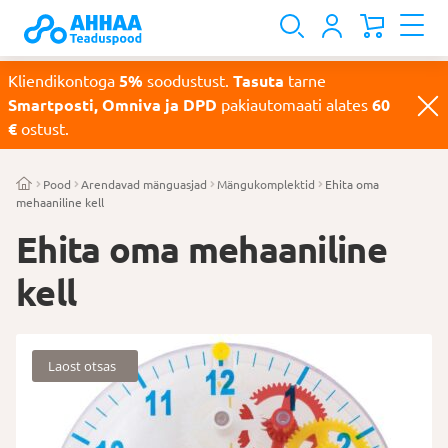
Kliendikontoga
5%
soodustust.
Tasuta
tarne
Smartposti, Omniva ja DPD
pakiautomaati alates
60
€
ostust.
Pood
Arendavad mänguasjad
Mängukomplektid
Ehita oma
mehaaniline kell
Ehita oma mehaaniline
kell
Laost otsas