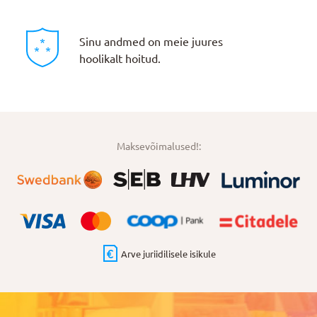
Sinu andmed on meie juures
hoolikalt hoitud.
Maksevõimalused!:
Arve juriidilisele isikule