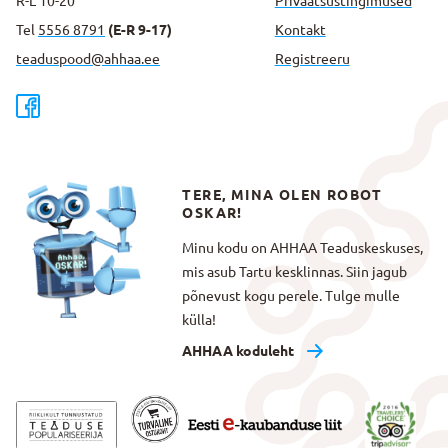
R-L 10-20
Privaatsus­tingimused
Tel
5556 8791
(E-R 9-17)
Kontakt
teaduspood@ahhaa.ee
Registreeru
TERE, MINA OLEN ROBOT
OSKAR!
Minu kodu on AHHAA Teaduskeskuses,
mis asub Tartu kesklinnas. Siin jagub
põnevust kogu perele. Tulge mulle
külla!
AHHAA koduleht