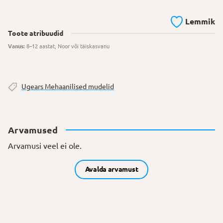
Lemmik
Toote atribuudid
Vanus:
8–12 aastat, Noor või täiskasvanu
Ugears Mehaanilised mudelid
Arvamused
Arvamusi veel ei ole.
Avalda arvamust