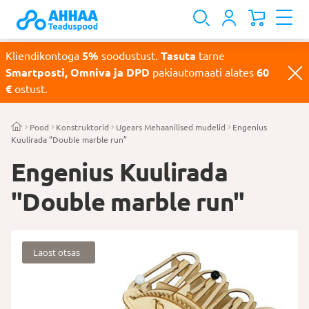
Kliendikontoga
5%
soodustust.
Tasuta
tarne
Smartposti, Omniva ja DPD
pakiautomaati alates
60
€
ostust.
Pood
Konstruktorid
Ugears Mehaanilised mudelid
Engenius
Kuulirada “Double marble run”
Engenius Kuulirada
"Double marble run"
Laost otsas