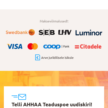
Maksevõimalused!:
Arve juriidilisele isikule
Telli AHHAA Teaduspoe uudiskiri!