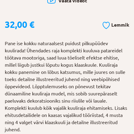
Vaata videot
32,00
€
Lemmik
Pane ise kokku naturaalsest puidust pilkupüüdev
kuulirada! Ühendades raja komplekti kuuluva patareidel
töötava mootoriga, saad luua tõeliselt efektse ehitise,
millel liigub justkui lõputu kogus klaaskuule. Kuuliraja
kokku panemine on lõbus katsumus, mille juures on sulle
toeks detailne illustreeritud juhend ning veebipõhised
õppevideod. Lõpptulemuseks on põnevust tekitav
dünaamiline kuuliraja mudel, mis sobib suurepäraselt
paeluvaks dekoratsiooniks sinu riiulile või lauale.
Komplekti kuulub kõik vajalik kuuliraja ehitamiseks. Lisaks
ehitusdetailidele on kaasas vajalikud tööriistad, 4 musta
ning 4 valget värvi klaaskuuli ja detailne illustreeritud
juhend.