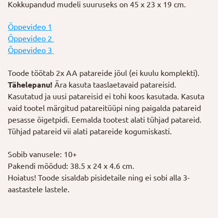
Kokkupandud mudeli suuruseks on 45 x 23 x 19 cm.
Õppevideo 1
Õppevideo 2
Õppevideo 3
Toode töötab 2x AA patareide jõul (ei kuulu komplekti).
Tähelepanu!
Ära kasuta taaslaetavaid patareisid.
Kasutatud ja uusi patareisid ei tohi koos kasutada. Kasuta
vaid tootel märgitud patareitüüpi ning paigalda patareid
pesasse õigetpidi. Eemalda tootest alati tühjad patareid.
Tühjad patareid vii alati patareide kogumiskasti.
Sobib vanusele: 10+
Pakendi mõõdud: 38.5 x 24 x 4.6 cm.
Hoiatus! Toode sisaldab pisidetaile ning ei sobi alla 3-
aastastele lastele.