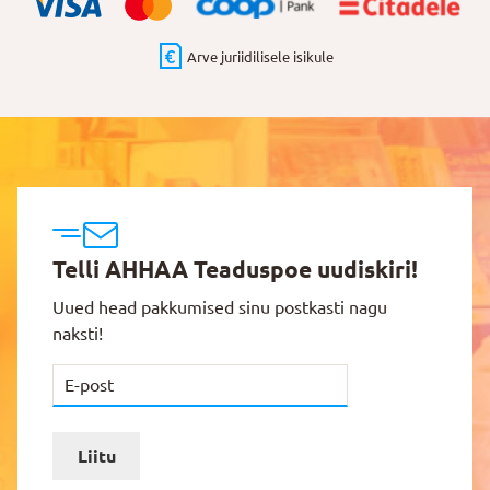
Arve juriidilisele isikule
Telli AHHAA Teaduspoe uudiskiri!
Uued head pakkumised sinu postkasti nagu
naksti!
Liitu