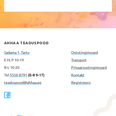
AHHAA TEADUSPOOD
Sadama 1, Tartu
Ostutingimused
E-N, P 10-19
Transport
R-L 10-20
Privaatsus­tingimused
Tel
5556 8791
(E-R 9-17)
Kontakt
teaduspood@ahhaa.ee
Registreeru