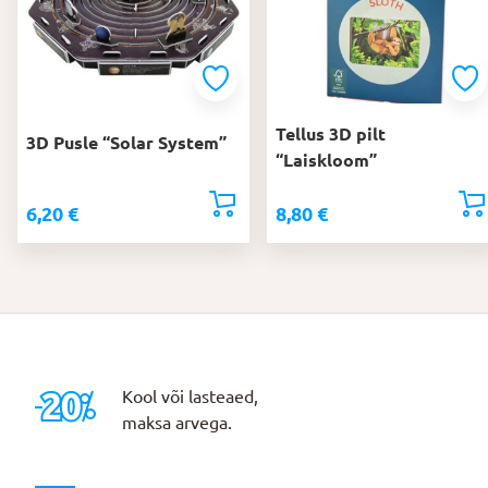
Tellus 3D pilt
3D Pusle “Solar System”
“Laiskloom”
6,20
€
8,80
€
Kool või lasteaed,
maksa arvega.