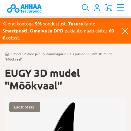
Kliendikontoga
5%
soodustust.
Tasuta
tarne
Smartposti, Omniva ja DPD
pakiautomaati alates
60
€
ostust.
Pood
Pusled ja nuputamisvigurid
3D pusled
EUGY 3D mudel
“Mõõkvaal”
EUGY 3D mudel
"Mõõkvaal"
Laost otsas