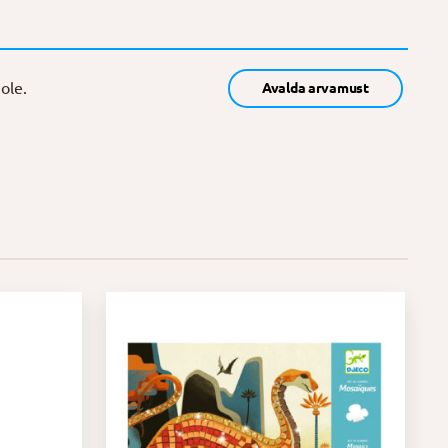
ole.
Avalda arvamust