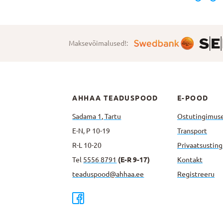
Maksevõimalused!:
AHHAA TEADUSPOOD
E-POOD
Sadama 1, Tartu
Ostutingimus
E-N, P 10-19
Transport
R-L 10-20
Privaatsus­tin
Tel
5556 8791
(E-R 9-17)
Kontakt
teaduspood@ahhaa.ee
Registreeru