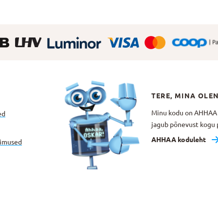
TERE, MINA OLE
Minu kodu on AHHAA Te
ed
jagub põnevust kogu p
AHHAA koduleht
gimused