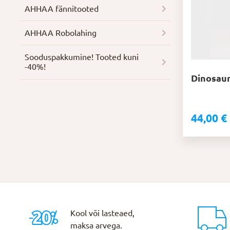
AHHAA fännitooted
AHHAA Robolahing
Soodus­pakkumine! Tooted kuni
-40%!
Dinosau
44,00
€
Kool või lasteaed,
maksa arvega.