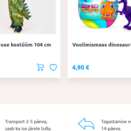
ruse kostüüm 104 cm
Voolimismass dinosau
4,90
€
Transport 2-5 päeva,
Tagastamise v
saab ka ise järele tulla.
14-päeva.