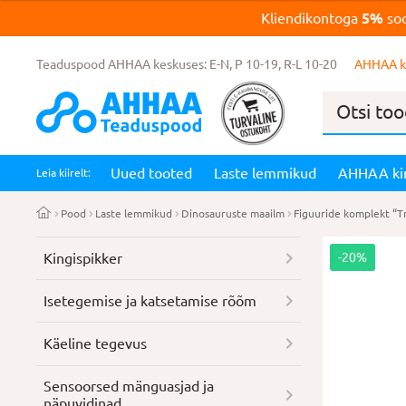
Kliendikontoga
5%
soo
Teaduspood AHHAA keskuses: E-N, P 10-19, R-L 10-20
AHHAA k
Products
search
Uued tooted
Laste lemmikud
AHHAA ki
Leia kiirelt:
Pood
Laste lemmikud
Dinosauruste maailm
Figuuride komplekt “Tr
Kingispikker
-20%
Isetegemise ja katsetamise rõõm
Käeline tegevus
Sensoorsed mänguasjad ja
näpuvidinad