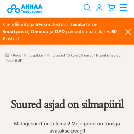
Kliendikontoga
5%
soodustust.
Tasuta
tarne
Smartposti, Omniva ja DPD
pakiautomaati alates
60
€
ostust.
Pood
Kingispikker
Kingitused 15 kuni 30 eurot
Nuputamisvigur
“Gear Ball”
Suured asjad on silmapiiril
Midagi suurt on tulemas! Meie pood on töös ja
avatakse peagi!