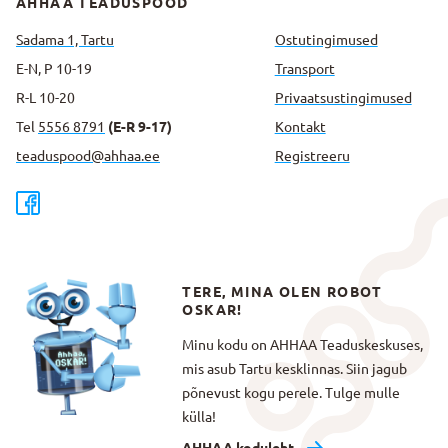
AHHAA TEADUSPOOD
Sadama 1, Tartu
Ostutingimused
E-N, P 10-19
Transport
R-L 10-20
Privaatsus­tingimused
Tel
5556 8791
(E-R 9-17)
Kontakt
teaduspood@ahhaa.ee
Registreeru
TERE, MINA OLEN ROBOT
OSKAR!
Minu kodu on AHHAA Teaduskeskuses,
mis asub Tartu kesklinnas. Siin jagub
põnevust kogu perele. Tulge mulle
külla!
AHHAA koduleht