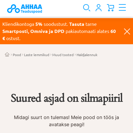
Kliendikontoga
5%
soodustust.
Tasuta
tarne
Smartposti, Omniva ja DPD
pakiautomaati alates
60
€
ostust.
Pood
Laste lemmikud
Muud tooted
Haldjalennuk
Suured asjad on silmapiiril
Midagi suurt on tulemas! Meie pood on töös ja
avatakse peagi!