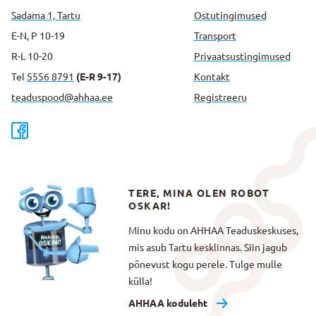
Sadama 1, Tartu
Ostutingimused
E-N, P 10-19
Transport
R-L 10-20
Privaatsus­tingimused
Tel
5556 8791
(E-R 9-17)
Kontakt
teaduspood@ahhaa.ee
Registreeru
TERE, MINA OLEN ROBOT
OSKAR!
Minu kodu on AHHAA Teaduskeskuses,
mis asub Tartu kesklinnas. Siin jagub
põnevust kogu perele. Tulge mulle
külla!
AHHAA koduleht