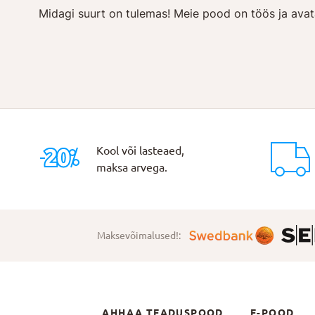
Midagi suurt on tulemas! Meie pood on töös ja avat
Kool või lasteaed,
maksa arvega.
Maksevõimalused!:
AHHAA TEADUSPOOD
E-POOD