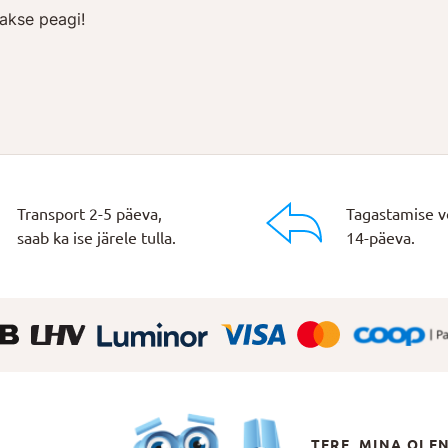
akse peagi!
Transport 2-5 päeva,
Tagastamise v
saab ka ise järele tulla.
14-päeva.
TERE, MINA OLE