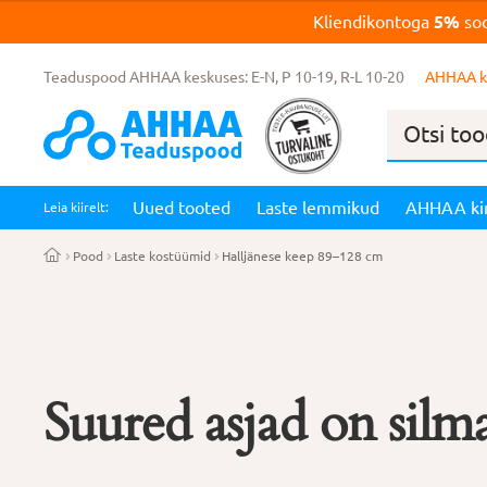
Kliendikontoga
5%
soo
Teaduspood AHHAA keskuses: E-N, P 10-19, R-L 10-20
AHHAA k
Products
search
Uued tooted
Laste lemmikud
AHHAA ki
Leia kiirelt:
Pood
Laste kostüümid
Halljänese keep 89–128 cm
Suured asjad on silma