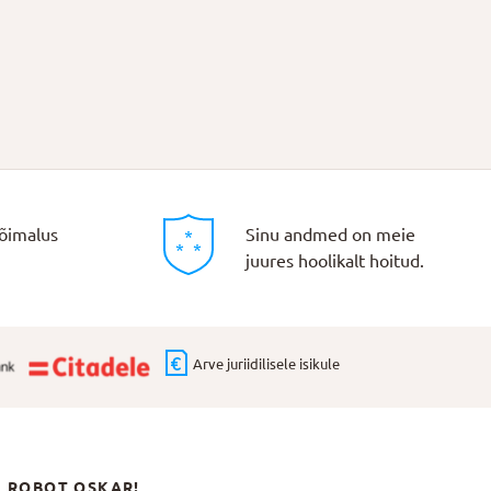
õimalus
Sinu andmed on meie
juures hoolikalt hoitud.
Arve juriidilisele isikule
N ROBOT OSKAR!