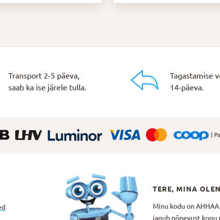
oli:
on:
oli:
on:
13,30 €.
10,64 €.
13,80 €.
11,04 €.
Transport 2-5 päeva,
Tagastamise v
saab ka ise järele tulla.
14-päeva.
TERE, MINA OLE
Minu kodu on AHHAA Te
ed
jagub põnevust kogu p