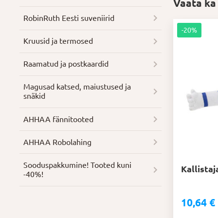
Vaata ka
RobinRuth Eesti suveniirid
-20%
Kruusid ja termosed
Raamatud ja postkaardid
Magusad katsed, maiustused ja
snäkid
AHHAA fännitooted
AHHAA Robolahing
Soodus­pakkumine! Tooted kuni
Kallista
-40%!
10,64
€