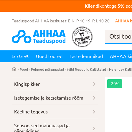
Kliendikontoga
5%
soo
Teaduspood AHHAA keskuses: E-N, P 10-19, R-L 10-20
AHHAA k
Products
search
Uued tooted
Laste lemmikud
AHHAA ki
Leia kiirelt:
Pood
Pehmed mänguasjad
Wild Republic Kallistajad
Helendav Kalli
Kingispikker
-20%
Isetegemise ja katsetamise rõõm
Käeline tegevus
Sensoorsed mänguasjad ja
näpuvidinad