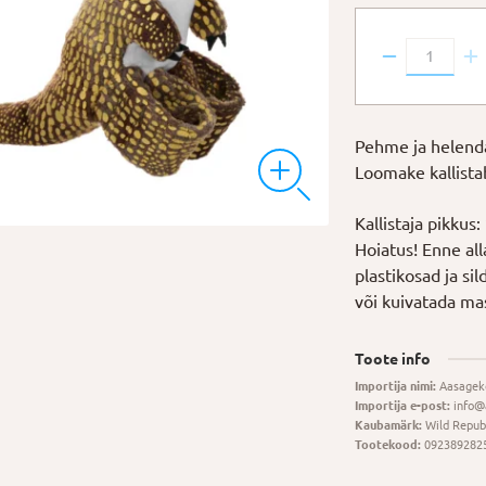
13,80 €.
11,04 €.
Helendav
Kallistaja
"T-
rex"
Pehme ja helendav
kogus
Loomake kallistab
Kallistaja pikkus
Hoiatus! Enne al
plastikosad ja si
või kuivatada ma
Toote info
Importija nimi:
Aasagek
Importija e-post:
info@
Kaubamärk:
Wild Repub
Tootekood:
092389282