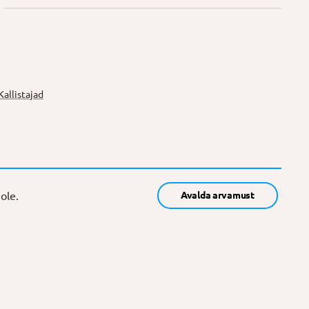
Kallistajad
ole.
Avalda arvamust