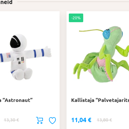
 neid
-20%
ja “Astronaut”
Kallistaja “Palvetajarit
11,04
€
Algne
Praegune
Algne
Praegun
13,30
€
13,80
€
hind
hind
hind
hind