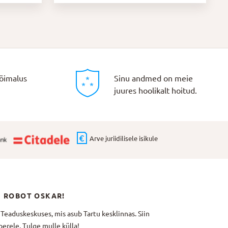
oli:
on:
13,80 €.
11,04 €.
õimalus
Sinu andmed on meie
juures hoolikalt hoitud.
Arve juriidilisele isikule
N ROBOT OSKAR!
aduskeskuses, mis asub Tartu kesklinnas. Siin
erele. Tulge mulle külla!