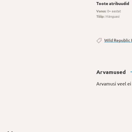
Toote atribuudid
Vanus:
0+ aastat
Tüüp:
Mänguasi
Wild Republic 
Arvamused
Arvamusi veel ei 