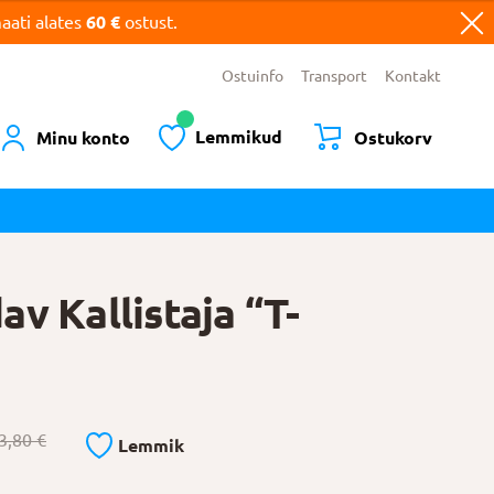
ati alates
60 €
ostust.
Ostuinfo
Transport
Kontakt
Lemmikud
Minu konto
Ostukorv
v Kallistaja “T-
3,80
€
Lemmik