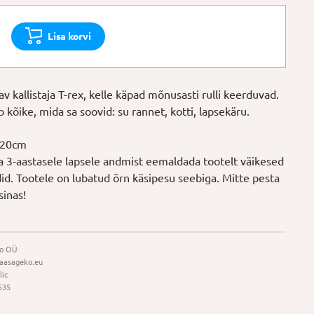
Lisa korvi
 kallistaja T-rex, kelle käpad mõnusasti rulli keerduvad.
 kõike, mida sa soovid: su rannet, kotti, lapsekäru.
: 20cm
la 3-aastasele lapsele andmist eemaldada tootelt väikesed
ldid. Tootele on lubatud õrn käsipesu seebiga. Mitte pesta
sinas!
o OÜ
aasageko.eu
lic
535