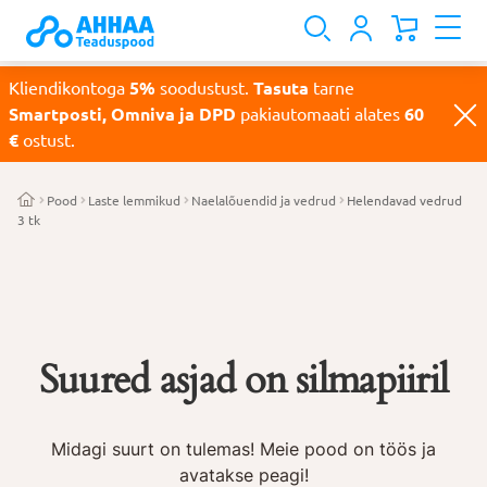
Kliendikontoga
5%
soodustust.
Tasuta
tarne
Smartposti, Omniva ja DPD
pakiautomaati alates
60
€
ostust.
Pood
Laste lemmikud
Naelalõuendid ja vedrud
Helendavad vedrud
3 tk
Suured asjad on silmapiiril
Midagi suurt on tulemas! Meie pood on töös ja
avatakse peagi!