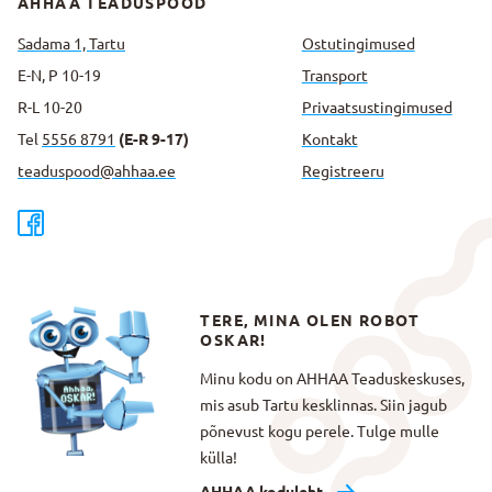
AHHAA TEADUSPOOD
Sadama 1, Tartu
Ostutingimused
E-N, P 10-19
Transport
R-L 10-20
Privaatsus­tingimused
Tel
5556 8791
(E-R 9-17)
Kontakt
teaduspood@ahhaa.ee
Registreeru
TERE, MINA OLEN ROBOT
OSKAR!
Minu kodu on AHHAA Teaduskeskuses,
mis asub Tartu kesklinnas. Siin jagub
põnevust kogu perele. Tulge mulle
külla!
AHHAA koduleht