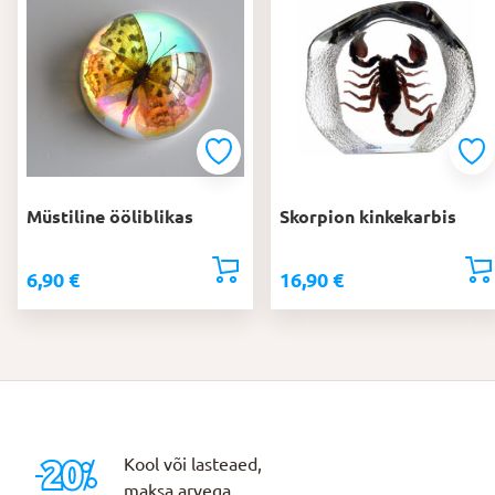
Müstiline ööliblikas
Skorpion kinkekarbis
6,90
€
16,90
€
Kool või lasteaed,
maksa arvega.