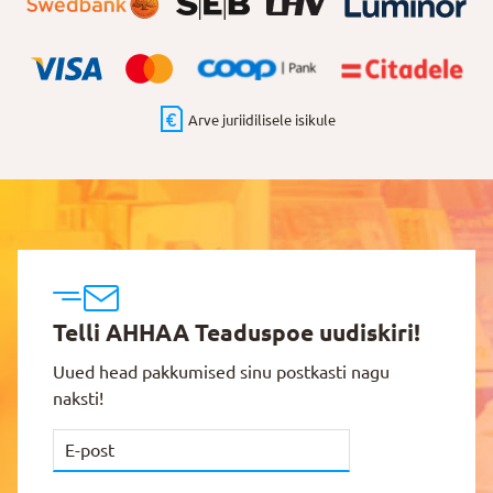
Arve juriidilisele isikule
Telli AHHAA Teaduspoe uudiskiri!
Uued head pakkumised sinu postkasti nagu
naksti!