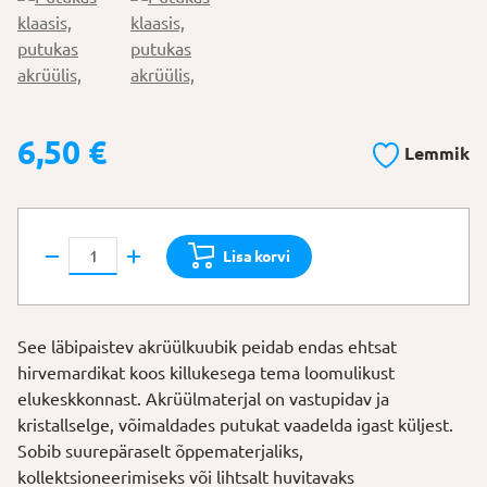
6,50
€
Lemmik
Hirvemardikas
Lisa korvi
oksal
kogus
See läbipaistev akrüülkuubik peidab endas ehtsat
hirvemardikat koos killukesega tema loomulikust
elukeskkonnast. Akrüülmaterjal on vastupidav ja
kristallselge, võimaldades putukat vaadelda igast küljest.
Sobib suurepäraselt õppematerjaliks,
kollektsioneerimiseks või lihtsalt huvitavaks