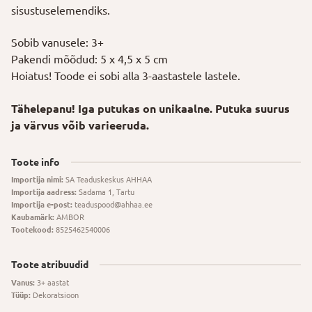
sisustuselemendiks.
Sobib vanusele: 3+
Pakendi mõõdud: 5 x 4,5 x 5 cm
Hoiatus! Toode ei sobi alla 3-aastastele lastele.
Tähelepanu! Iga putukas on unikaalne. Putuka suurus
ja värvus võib varieeruda.
Toote info
Importija nimi:
SA Teaduskeskus AHHAA
Importija aadress:
Sadama 1, Tartu
Importija e-post:
teaduspood@ahhaa.ee
Kaubamärk:
AMBOR
Tootekood:
8525462540006
Toote atribuudid
Vanus:
3+ aastat
Tüüp:
Dekoratsioon