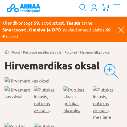
Kliendikontoga
5%
soodustust.
Tasuta
tarne
Smartposti, Omniva ja DPD
pakiautomaati alates
60
€
ostust.
Pood
Putukate maailm akrüülis
Putukad
Hirvemardikas oksal
Hirvemardikas oksal