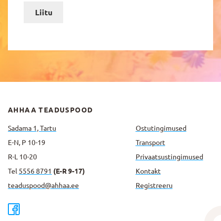
Liitu
AHHAA TEADUSPOOD
Sadama 1, Tartu
Ostutingimused
E-N, P 10-19
Transport
R-L 10-20
Privaatsus­tingimused
Tel
5556 8791
(E-R 9-17)
Kontakt
teaduspood@ahhaa.ee
Registreeru