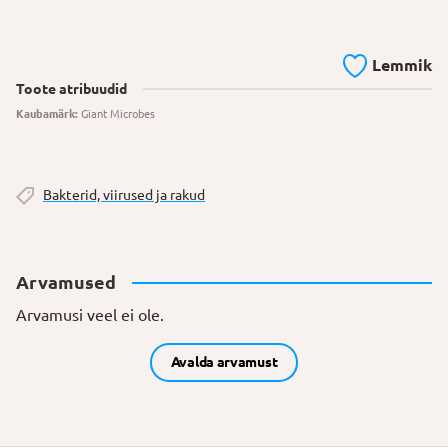
Lemmik
Toote atribuudid
Kaubamärk:
Giant Microbes
Bakterid, viirused ja rakud
Arvamused
Arvamusi veel ei ole.
Avalda arvamust