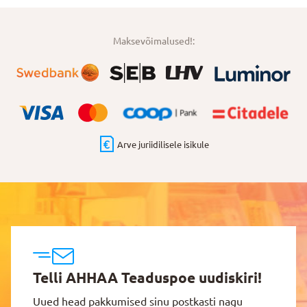
Maksevõimalused!:
Arve juriidilisele isikule
Telli AHHAA Teaduspoe uudiskiri!
Uued head pakkumised sinu postkasti nagu