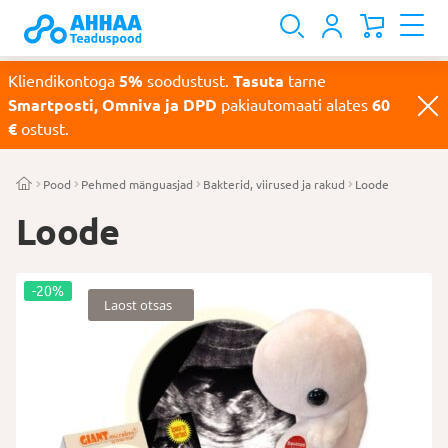
Kliendikontoga
5%
soodustust.
Tasuta
tarne
Smartposti, Omniva ja DPD
pakiautomaati alates
60
€
ostust.
Pood
Pehmed mänguasjad
Bakterid, viirused ja rakud
Loode
Loode
-20%
Laost otsas