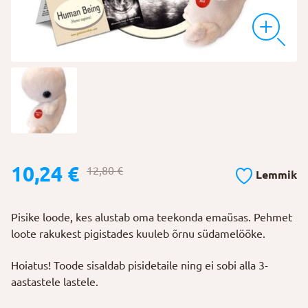
Algne
Praegune
10,24
€
12,80
€
Lemmik
hind
hind
oli:
on:
Pisike loode, kes alustab oma teekonda emaüsas. Pehmet
12,80 €.
10,24 €.
loote rakukest pigistades kuuleb õrnu südamelööke.
Hoiatus! Toode sisaldab pisidetaile ning ei sobi alla 3-
aastastele lastele.