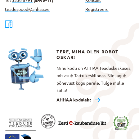
Tel
5556 8791
(E-R 9-17)
Kontakt
teaduspood@ahhaa.ee
Registreeru
TERE, MINA OLEN ROBOT
OSKAR!
Minu kodu on AHHAA Teaduskeskuses,
mis asub Tartu kesklinnas. Siin jagub
põnevust kogu perele. Tulge mulle
külla!
AHHAA koduleht