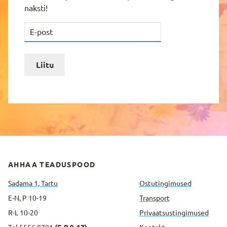
naksti!
Liitu
AHHAA TEADUSPOOD
Sadama 1, Tartu
Ostutingimused
E-N, P 10-19
Transport
R-L 10-20
Privaatsus­tingimused