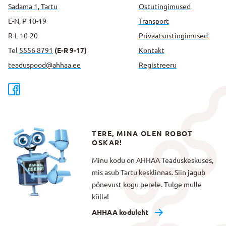
Sadama 1, Tartu
Ostutingimused
E-N, P 10-19
Transport
R-L 10-20
Privaatsus­tingimused
Tel
5556 8791
(E-R 9-17)
Kontakt
teaduspood@ahhaa.ee
Registreeru
TERE, MINA OLEN ROBOT
OSKAR!
Minu kodu on AHHAA Teaduskeskuses,
mis asub Tartu kesklinnas. Siin jagub
põnevust kogu perele. Tulge mulle
külla!
AHHAA koduleht