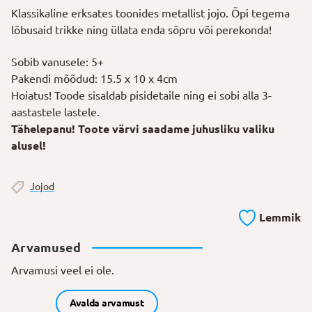
Klassikaline erksates toonides metallist jojo. Õpi tegema
lõbusaid trikke ning üllata enda sõpru või perekonda!
Sobib vanusele: 5+
Pakendi mõõdud: 15.5 x 10 x 4cm
Hoiatus! Toode sisaldab pisidetaile ning ei sobi alla 3-
aastastele lastele.
Tähelepanu! Toote värvi saadame juhusliku valiku
alusel!
Jojod
Lemmik
Arvamused
Arvamusi veel ei ole.
Avalda arvamust