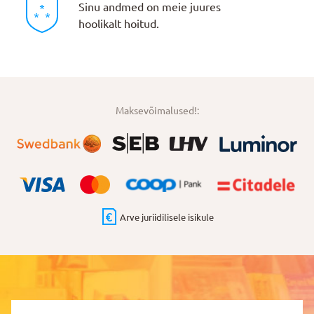
Sinu andmed on meie juures
hoolikalt hoitud.
Maksevõimalused!:
Arve juriidilisele isikule