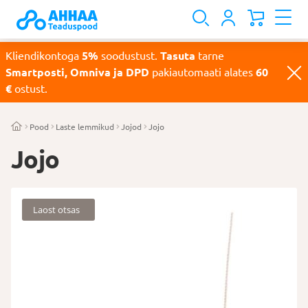
Kliendikontoga
5%
soodustust.
Tasuta
tarne
Smartposti, Omniva ja DPD
pakiautomaati alates
60
€
ostust.
Pood
Laste lemmikud
Jojod
Jojo
Jojo
Laost otsas