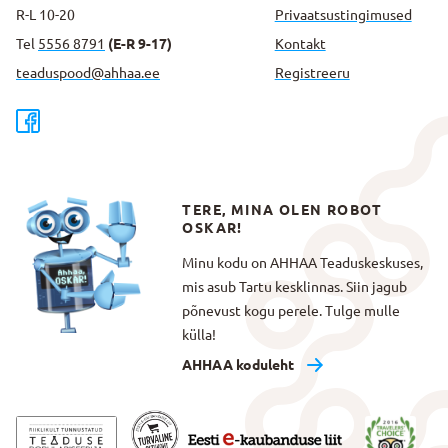
R-L 10-20
Privaatsus­tingimused
Tel
5556 8791
(E-R 9-17)
Kontakt
teaduspood@ahhaa.ee
Registreeru
TERE, MINA OLEN ROBOT
OSKAR!
Minu kodu on AHHAA Teaduskeskuses,
mis asub Tartu kesklinnas. Siin jagub
põnevust kogu perele. Tulge mulle
külla!
AHHAA koduleht