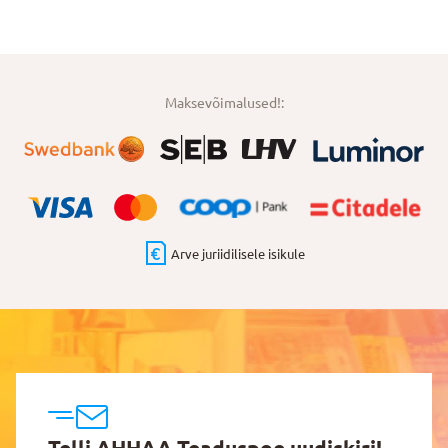
Maksevõimalused!:
Arve juriidilisele isikule
Telli AHHAA Teaduspoe uudiskiri!