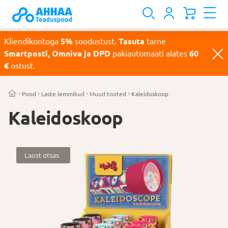
Kliendikontoga
5%
soodustust.
Tasuta
tarne
Smartposti, Omniva ja DPD
pakiautomaati alates
60
€
ostust.
Pood
Laste lemmikud
Muud tooted
Kaleidoskoop
Kaleidoskoop
Laost otsas