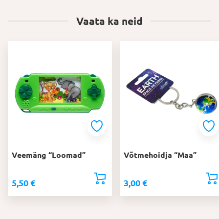
Vaata ka neid
Veemäng “Loomad”
Võtmehoidja “Maa”
5,50
€
3,00
€