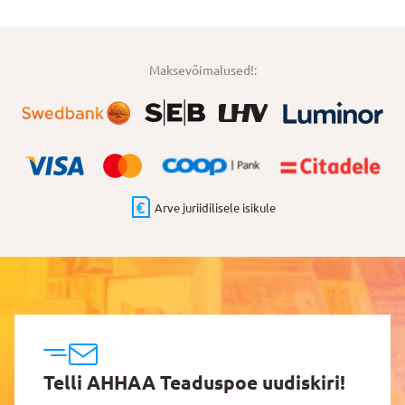
Maksevõimalused!:
Arve juriidilisele isikule
Telli AHHAA Teaduspoe uudiskiri!