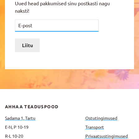
Uued head pakkumised sinu postkasti nagu
naksti!
Liitu
AHHAA TEADUSPOOD
Sadama 1, Tartu
Ostutingimused
E-N, P 10-19
Transport
R-L 10-20
Privaatsus­tingimused