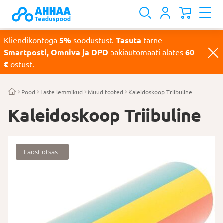
Kliendikontoga
5%
soodustust.
Tasuta
tarne
Smartposti, Omniva ja DPD
pakiautomaati alates
60
€
ostust.
Pood
Laste lemmikud
Muud tooted
Kaleidoskoop Triibuline
Kaleidoskoop Triibuline
Laost otsas