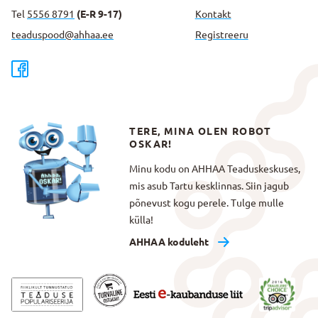
Tel
5556 8791
(E-R 9-17)
Kontakt
teaduspood@ahhaa.ee
Registreeru
TERE, MINA OLEN ROBOT
OSKAR!
Minu kodu on AHHAA Teaduskeskuses,
mis asub Tartu kesklinnas. Siin jagub
põnevust kogu perele. Tulge mulle
külla!
AHHAA koduleht