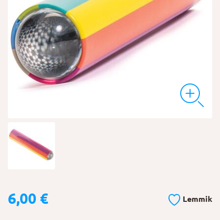
6,00
€
Lemmik