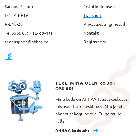
Sadama 1, Tartu
Ostutingimused
E-N, P 10-19
Transport
R-L 10-20
Privaatsus­tingimused
Tel
5556 8791
(E-R 9-17)
Kontakt
teaduspood@ahhaa.ee
Registreeru
TERE, MINA OLEN ROBOT
OSKAR!
Minu kodu on AHHAA Teaduskeskuses,
mis asub Tartu kesklinnas. Siin jagub
põnevust kogu perele. Tulge mulle
külla!
AHHAA koduleht