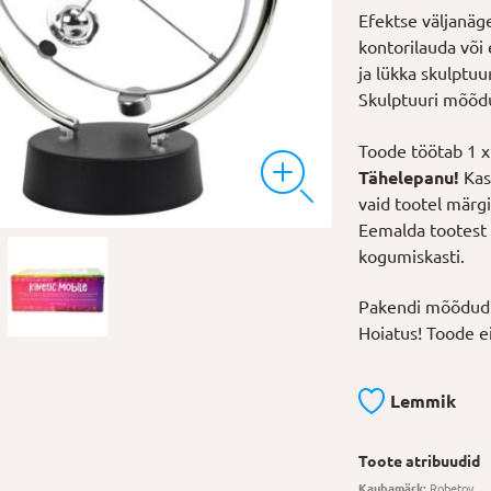
Efektse väljanäg
kontorilauda või 
ja lükka skulptuu
Skulptuuri mõõdu
Toode töötab 1 x 
Tähelepanu!
Kas
vaid tootel märgi
Eemalda tootest a
kogumiskasti.
Pakendi mõõdud:
Hoiatus! Toode ei
Lemmik
Toote atribuudid
Kaubamärk:
Robetoy