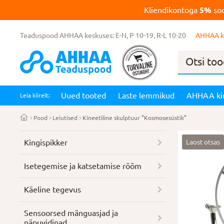
Kliendikontoga
5%
soo
Teaduspood AHHAA keskuses: E-N, P 10-19, R-L 10-20
AHHAA k
Products
search
Uued tooted
Laste lemmikud
AHHAA ki
Leia kiirelt:
Pood
Leiutised
Kineetiline skulptuur “Kosmosesüstik”
Laost otsas
Kingispikker
Isetegemise ja katsetamise rõõm
Käeline tegevus
Sensoorsed mänguasjad ja
näpuvidinad