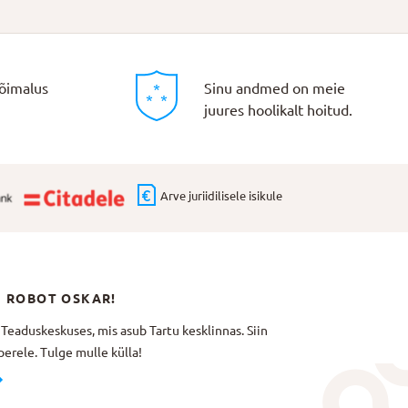
õimalus
Sinu andmed on meie
juures hoolikalt hoitud.
Arve juriidilisele isikule
N ROBOT OSKAR!
aduskeskuses, mis asub Tartu kesklinnas. Siin
erele. Tulge mulle külla!