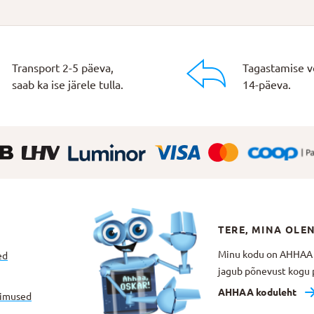
Transport 2-5 päeva,
Tagastamise v
saab ka ise järele tulla.
14-päeva.
TERE, MINA OLE
Minu kodu on AHHAA Te
ed
jagub põnevust kogu p
AHHAA koduleht
gimused