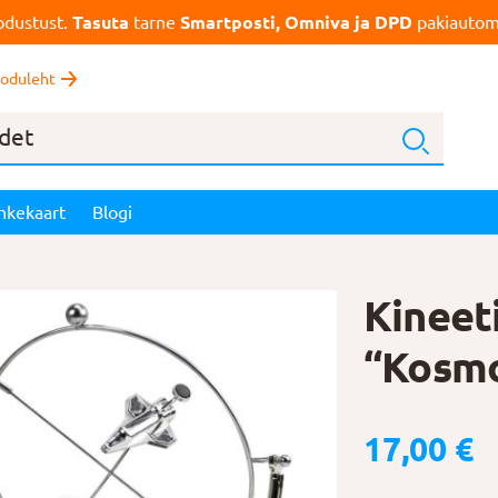
dustust.
Tasuta
tarne
Smartposti, Omniva ja DPD
pakiautoma
oduleht
nkekaart
Blogi
Kineet
“Kosmo
17,00
€