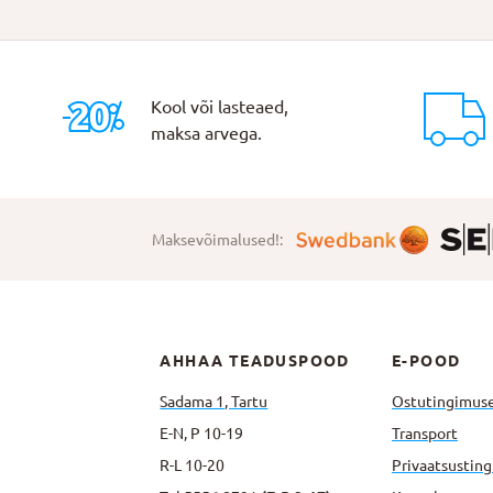
Kool või lasteaed,
maksa arvega.
Maksevõimalused!:
AHHAA TEADUSPOOD
E-POOD
Sadama 1, Tartu
Ostutingimus
E-N, P 10-19
Transport
R-L 10-20
Privaatsus­tin