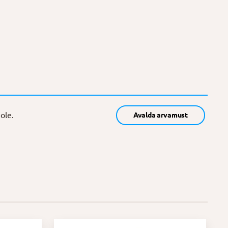
ole.
Avalda arvamust