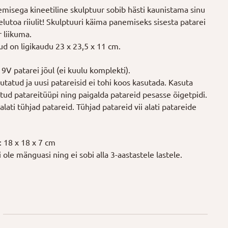
emisega kineetiline skulptuur sobib hästi kaunistama sinu
elutoa riiulit! Skulptuuri käima panemiseks sisesta patarei
r liikuma.
d on ligikaudu 23 x 23,5 x 11 cm.
9V patarei jõul (ei kuulu komplekti).
utatud ja uusi patareisid ei tohi koos kasutada. Kasuta
tud patareitüüpi ning paigalda patareid pesasse õigetpidi.
lati tühjad patareid. Tühjad patareid vii alati patareide
 18 x 18 x 7 cm
 ole mänguasi ning ei sobi alla 3-aastastele lastele.