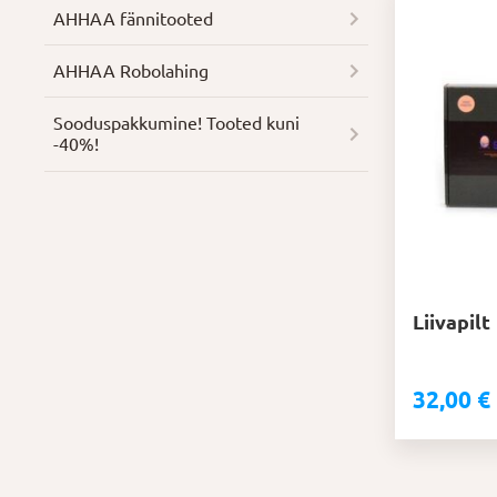
AHHAA fännitooted
AHHAA Robolahing
Soodus­pakkumine! Tooted kuni
-40%!
Liivapilt
32,00
€