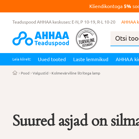
Kliendikontoga
5%
soo
Teaduspood AHHAA keskuses: E-N, P 10-19, R-L 10-20
AHHAA k
Products
search
Uued tooted
Laste lemmikud
AHHAA ki
Leia kiirelt:
Pood
Valgustid
Kolmevärviline litritega lamp
Suured asjad on silma