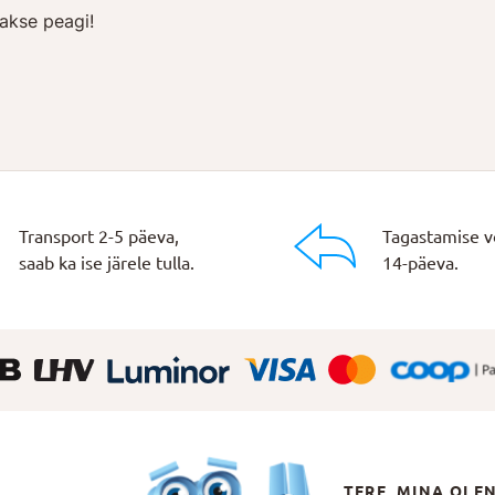
akse peagi!
Transport 2-5 päeva,
Tagastamise v
saab ka ise järele tulla.
14-päeva.
TERE, MINA OLE