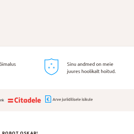
õimalus
Sinu andmed on meie
juures hoolikalt hoitud.
Arve juriidilisele isikule
N ROBOT OSKAR!