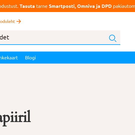
dustust.
Tasuta
tarne
Smartposti, Omniva ja DPD
pakiautoma
oduleht
nkekaart
Blogi
piiril