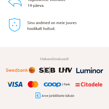
14-päeva.
Sinu andmed on meie juures
hoolikalt hoitud.
Maksevõimalused!:
Arve juriidilisele isikule