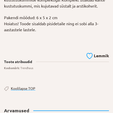
kustutuskummi, mis kujutavad süstalt ja arstikohvrit.
Pakendi mõõdud: 6 x 5 x 2 cm
Hoiatus! Toode sisaldab pisidetaile ning ei sobi alla 3-
aastastele lastele.
Lemmik
Toote atribuudid
Kaubamärk:
Trendhaus
Koolilapse TOP
Arvamused