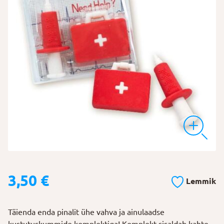
3,50
€
Lemmik
Täienda enda pinalit ühe vahva ja ainulaadse
kustutuskummide komplektiga! Komplekt sisaldab kahte