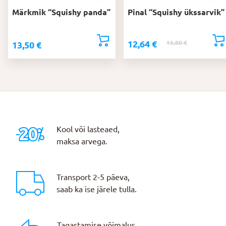
Märkmik “Squishy panda”
Pinal “Squishy ükssarvik”
12,64
€
15,80
€
Algne
Praegune
13,50
€
hind
hind
oli:
on:
15,80 €.
12,64 €.
Kool või lasteaed,
maksa arvega.
Transport 2-5 päeva,
saab ka ise järele tulla.
Tagastamise võimalus