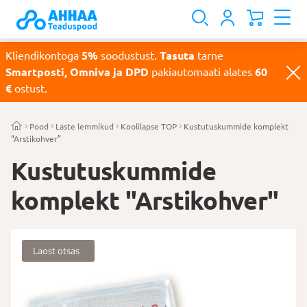
Kliendikontoga
5%
soodustust.
Tasuta
tarne
Smartposti, Omniva ja DPD
pakiautomaati alates
60
€
ostust.
Pood
Laste lemmikud
Koolilapse TOP
Kustutuskummide komplekt
“Arstikohver”
Kustutuskummide
komplekt "Arstikohver"
Laost otsas