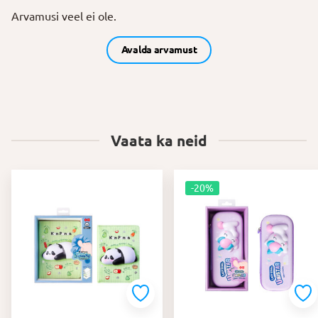
Arvamusi veel ei ole.
Avalda arvamust
Vaata ka neid
-20%