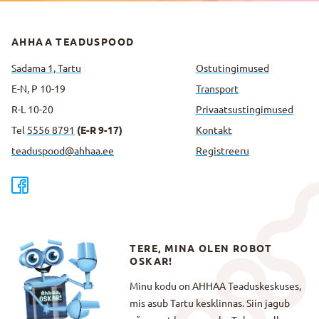
AHHAA TEADUSPOOD
Sadama 1, Tartu
Ostutingimused
E-N, P 10-19
Transport
R-L 10-20
Privaatsus­tingimused
Tel
5556 8791
(E-R 9-17)
Kontakt
teaduspood@ahhaa.ee
Registreeru
TERE, MINA OLEN ROBOT
OSKAR!
Minu kodu on AHHAA Teaduskeskuses,
mis asub Tartu kesklinnas. Siin jagub