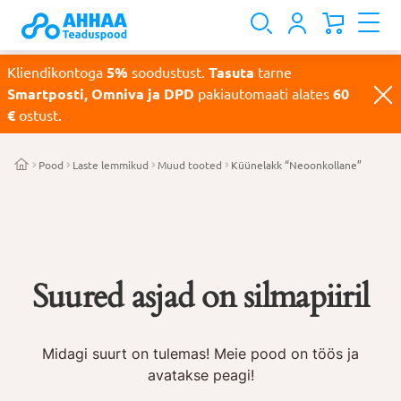
Kliendikontoga
5%
soodustust.
Tasuta
tarne
Smartposti, Omniva ja DPD
pakiautomaati alates
60
€
ostust.
Pood
Laste lemmikud
Muud tooted
Küünelakk “Neoonkollane”
Suured asjad on silmapiiril
Midagi suurt on tulemas! Meie pood on töös ja
avatakse peagi!