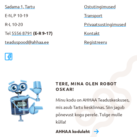
Sadama 1, Tartu
Ostutingimused
E-N, P 10-19
Transport
R-L 10-20
Privaatsus­tingimused
Tel
5556 8791
(E-R 9-17)
Kontakt
teaduspood@ahhaa.ee
Registreeru
TERE, MINA OLEN ROBOT
OSKAR!
Minu kodu on AHHAA Teaduskeskuses,
mis asub Tartu kesklinnas. Siin jagub
põnevust kogu perele. Tulge mulle
külla!
AHHAA koduleht