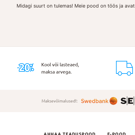
Midagi suurt on tulemas! Meie pood on töös ja avat
Kool või lasteaed,
maksa arvega.
Maksevõimalused!:
AHHAA TEADUSPOOD
E-POOD