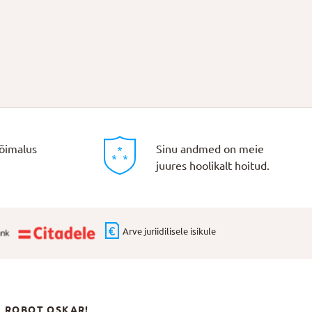
õimalus
Sinu andmed on meie
juures hoolikalt hoitud.
Arve juriidilisele isikule
N ROBOT OSKAR!