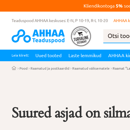
Kliendikontoga
5%
soo
Teaduspood AHHAA keskuses: E-N, P 10-19, R-L 10-20
AHHAA k
Products
search
Uued tooted
Laste lemmikud
AHHAA ki
Leia kiirelt:
Pood
Raamatud ja postkaardid
Raamatud väiksematele
Raamat “La
Suured asjad on silma