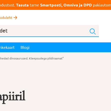
dustust.
Tasuta
tarne
Smartposti, Omniva ja DPD
pakiautoma
oduleht
nkekaart
Blogi
hedad dinosaurused. Kleepsudega pildiraamat”
piiril