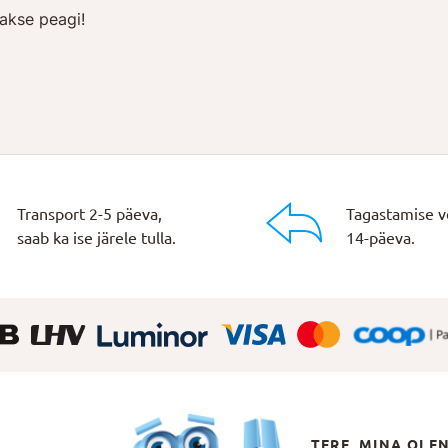
akse peagi!
Transport 2-5 päeva,
Tagastamise v
saab ka ise järele tulla.
14-päeva.
TERE, MINA OLE