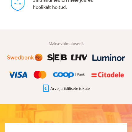
Sinu andmed on meie juures
hoolikalt hoitud.
Maksevõimalused!:
Arve juriidilisele isikule