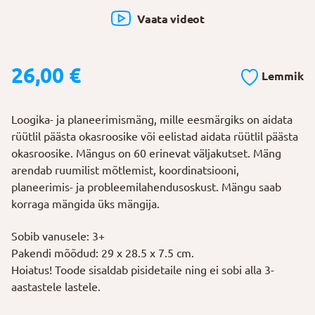
Vaata videot
26,00
€
Lemmik
Loogika- ja planeerimismäng, mille eesmärgiks on aidata
rüütlil päästa okasroosike või eelistad aidata rüütlil päästa
okasroosike. Mängus on 60 erinevat väljakutset. Mäng
arendab ruumilist mõtlemist, koordinatsiooni,
planeerimis- ja probleemilahendusoskust. Mängu saab
korraga mängida üks mängija.
Sobib vanusele: 3+
Pakendi mõõdud: 29 x 28.5 x 7.5 cm.
Hoiatus! Toode sisaldab pisidetaile ning ei sobi alla 3-
aastastele lastele.