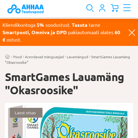
Kliendikontoga
5%
soodustust.
Tasuta
tarne
Smartposti, Omniva ja DPD
pakiautomaati alates
60
€
ostust.
Pood
Arendavad mänguasjad
Lauamängud
SmartGames Lauamäng
“Okasroosike”
SmartGames Lauamäng
"Okasroosike"
Laost otsas