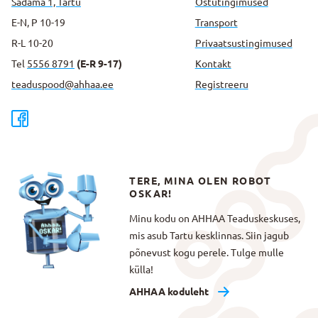
Sadama 1, Tartu
Ostutingimused
E-N, P 10-19
Transport
R-L 10-20
Privaatsus­tingimused
Tel
5556 8791
(E-R 9-17)
Kontakt
teaduspood@ahhaa.ee
Registreeru
TERE, MINA OLEN ROBOT
OSKAR!
Minu kodu on AHHAA Teaduskeskuses,
mis asub Tartu kesklinnas. Siin jagub
põnevust kogu perele. Tulge mulle
külla!
AHHAA koduleht