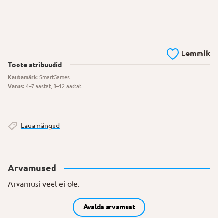
Lemmik
Toote atribuudid
Kaubamärk:
SmartGames
Vanus:
4–7 aastat, 8–12 aastat
Lauamängud
Arvamused
Arvamusi veel ei ole.
Avalda arvamust