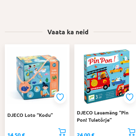
Vaata ka neid
DJECO Lauamäng “Pin
DJECO Loto “Kodu”
Pon! Tuletõrje”
14,50
€
24,00
€