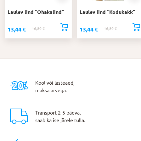
Laulev lind “Ohakalind”
Laulev lind “Kodukakk”
13,44
€
13,44
€
16,80
€
Algne
Praegune
16,80
€
Algne
Praegune
hind
hind
hind
hind
oli:
on:
oli:
on:
16,80 €.
13,44 €.
16,80 €.
13,44 €.
Kool või lasteaed,
maksa arvega.
Transport 2-5 päeva,
saab ka ise järele tulla.