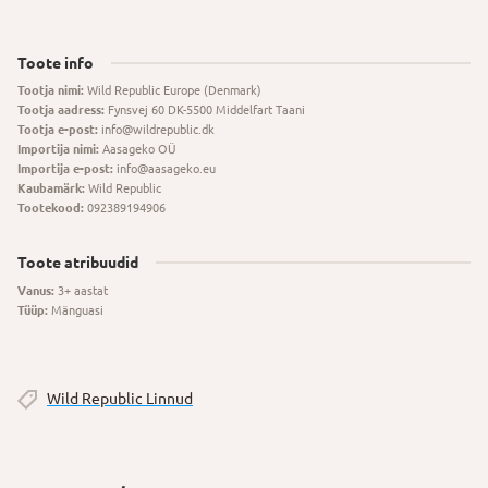
Toote info
Tootja nimi:
Wild Republic Europe (Denmark)
Tootja aadress:
Fynsvej 60 DK-5500 Middelfart Taani
Tootja e-post:
info@wildrepublic.dk
Importija nimi:
Aasageko OÜ
Importija e-post:
info@aasageko.eu
Kaubamärk:
Wild Republic
Tootekood:
092389194906
Toote atribuudid
Vanus:
3+ aastat
Tüüp:
Mänguasi
Wild Republic Linnud