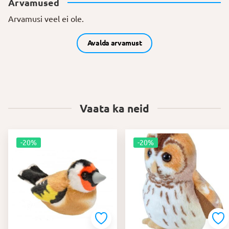
Arvamused
Arvamusi veel ei ole.
Avalda arvamust
Vaata ka neid
-20%
-20%