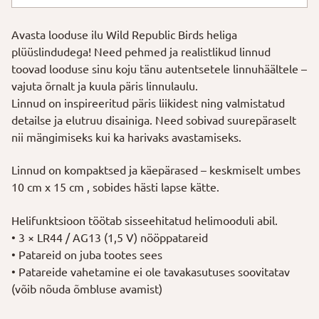
"Punarind"
kogus
Avasta looduse ilu Wild Republic Birds heliga
plüüslindudega! Need pehmed ja realistlikud linnud
toovad looduse sinu koju tänu autentsetele linnuhäältele –
vajuta õrnalt ja kuula päris linnulaulu.
Linnud on inspireeritud päris liikidest ning valmistatud
detailse ja elutruu disainiga. Need sobivad suurepäraselt
nii mängimiseks kui ka harivaks avastamiseks.
Linnud on kompaktsed ja käepärased – keskmiselt umbes
10 cm x 15 cm , sobides hästi lapse kätte.
Helifunktsioon töötab sisseehitatud helimooduli abil.
• 3 × LR44 / AG13 (1,5 V) nööppatareid
• Patareid on juba tootes sees
• Patareide vahetamine ei ole tavakasutuses soovitatav
(võib nõuda õmbluse avamist)