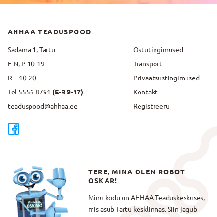
AHHAA TEADUSPOOD
Sadama 1, Tartu
Ostutingimused
E-N, P 10-19
Transport
R-L 10-20
Privaatsus­tingimused
Tel
5556 8791
(E-R 9-17)
Kontakt
teaduspood@ahhaa.ee
Registreeru
TERE, MINA OLEN ROBOT
OSKAR!
Minu kodu on AHHAA Teaduskeskuses,
mis asub Tartu kesklinnas. Siin jagub