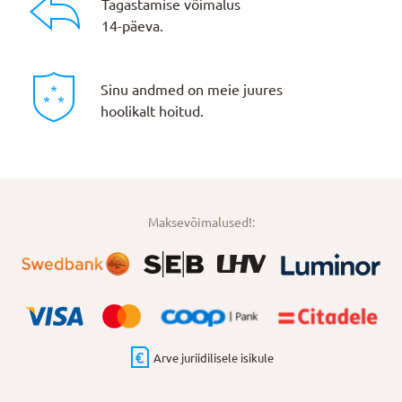
Tagastamise võimalus
14-päeva.
Sinu andmed on meie juures
hoolikalt hoitud.
Maksevõimalused!:
Arve juriidilisele isikule