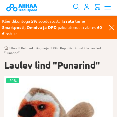
Kliendikontoga
5%
soodustust.
Tasuta
tarne
Smartposti, Omniva ja DPD
pakiautomaati alates
60
€
ostust.
Pood
Pehmed mänguasjad
Wild Republic Linnud
Laulev lind
“Punarind”
Laulev lind "Punarind"
-20%