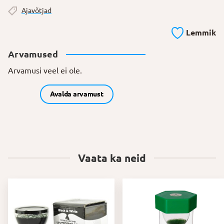
Ajavõtjad
Lemmik
Arvamused
Arvamusi veel ei ole.
Avalda arvamust
Vaata ka neid