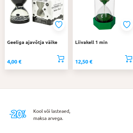
Geeliga ajavõtja väike
Liivakell 1 min
4,00
€
12,50
€
Kool või lasteaed,
maksa arvega.