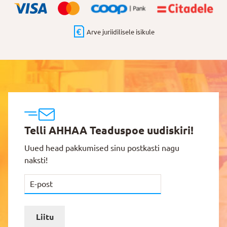
Arve juriidilisele isikule
Telli AHHAA Teaduspoe uudiskiri!
Uued head pakkumised sinu postkasti nagu
naksti!
Liitu