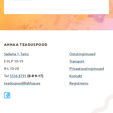
AHHAA TEADUSPOOD
Sadama 1, Tartu
Ostutingimused
E-N, P 10-19
Transport
R-L 10-20
Privaatsus­tingimused
Tel
5556 8791
(E-R 9-17)
Kontakt
teaduspood@ahhaa.ee
Registreeru