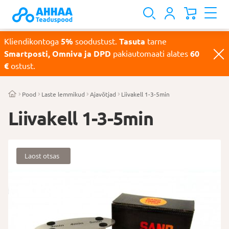
Kliendikontoga
5%
soodustust.
Tasuta
tarne
Smartposti, Omniva ja DPD
pakiautomaati alates
60
€
ostust.
Pood
Laste lemmikud
Ajavõtjad
Liivakell 1-3-5min
Liivakell 1-3-5min
Laost otsas