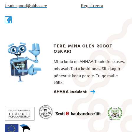
teaduspood@ahhaa.ee
Registreeru
TERE, MINA OLEN ROBOT
OSKAR!
Minu kodu on AHHAA Teaduskeskuses,
mis asub Tartu kesklinnas. Siin jagub
põnevust kogu perele. Tulge mulle
külla!
AHHAA koduleht