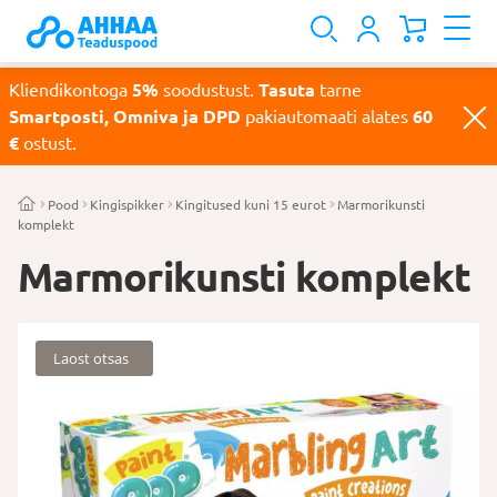
Kliendikontoga
5%
soodustust.
Tasuta
tarne
Smartposti, Omniva ja DPD
pakiautomaati alates
60
€
ostust.
Pood
Kingispikker
Kingitused kuni 15 eurot
Marmorikunsti
komplekt
Marmorikunsti komplekt
Laost otsas