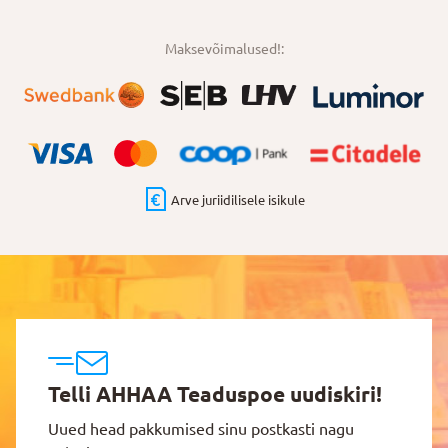
Maksevõimalused!:
Arve juriidilisele isikule
Telli AHHAA Teaduspoe uudiskiri!
Uued head pakkumised sinu postkasti nagu