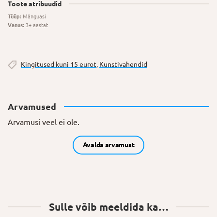
Toote atribuudid
Tüüp:
Mänguasi
Vanus:
3+ aastat
Kingitused kuni 15 eurot
,
Kunstivahendid
Arvamused
Arvamusi veel ei ole.
Avalda arvamust
Sulle võib meeldida ka…