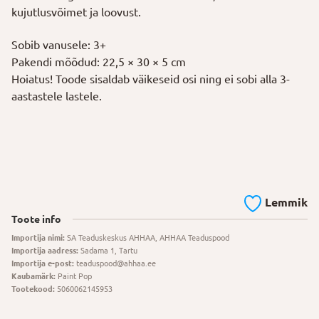
kujutlusvõimet ja loovust.
Sobib vanusele: 3+
Pakendi mõõdud: 22,5 × 30 × 5 cm
Hoiatus! Toode sisaldab väikeseid osi ning ei sobi alla 3-
aastastele lastele.
Lemmik
Toote info
Importija nimi:
SA Teaduskeskus AHHAA, AHHAA Teaduspood
Importija aadress:
Sadama 1, Tartu
Importija e-post:
teaduspood@ahhaa.ee
Kaubamärk:
Paint Pop
Tootekood:
5060062145953