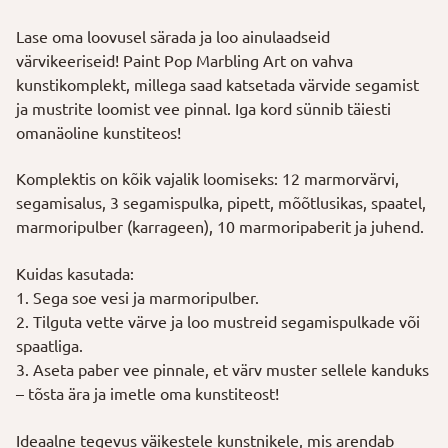
Lase oma loovusel särada ja loo ainulaadseid
värvikeeriseid! Paint Pop Marbling Art on vahva
kunstikomplekt, millega saad katsetada värvide segamist
ja mustrite loomist vee pinnal. Iga kord sünnib täiesti
omanäoline kunstiteos!
Komplektis on kõik vajalik loomiseks: 12 marmorvärvi,
segamisalus, 3 segamispulka, pipett, mõõtlusikas, spaatel,
marmoripulber (karrageen), 10 marmoripaberit ja juhend.
Kuidas kasutada:
1. Sega soe vesi ja marmoripulber.
2. Tilguta vette värve ja loo mustreid segamispulkade või
spaatliga.
3. Aseta paber vee pinnale, et värv muster sellele kanduks
– tõsta ära ja imetle oma kunstiteost!
Ideaalne tegevus väikestele kunstnikele, mis arendab