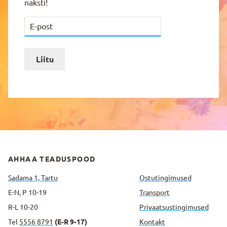
naksti!
Liitu
AHHAA TEADUSPOOD
Sadama 1, Tartu
Ostutingimused
E-N, P 10-19
Transport
R-L 10-20
Privaatsus­tingimused
Tel
5556 8791
(E-R 9-17)
Kontakt