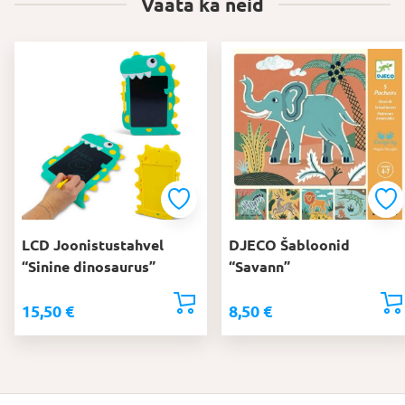
Vaata ka neid
LCD Joonistustahvel
DJECO Šabloonid
“Sinine dinosaurus”
“Savann”
15,50
€
8,50
€