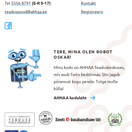
Tel
5556 8791
(E-R 9-17)
Kontakt
teaduspood@ahhaa.ee
Registreeru
TERE, MINA OLEN ROBOT
OSKAR!
Minu kodu on AHHAA Teaduskeskuses,
mis asub Tartu kesklinnas. Siin jagub
põnevust kogu perele. Tulge mulle
külla!
AHHAA koduleht