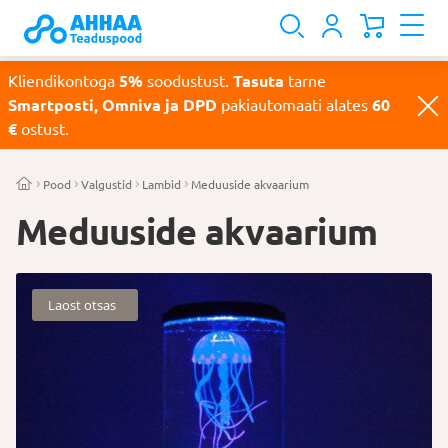
Kliendikontoga
5%
soodustust.
Tasuta
tarne
Smartposti, Omniva ja DPD
pakiautomaati alates
60
€
ostust.
Pood
Valgustid
Lambid
Meduuside akvaarium
Meduuside akvaarium
Laost otsas