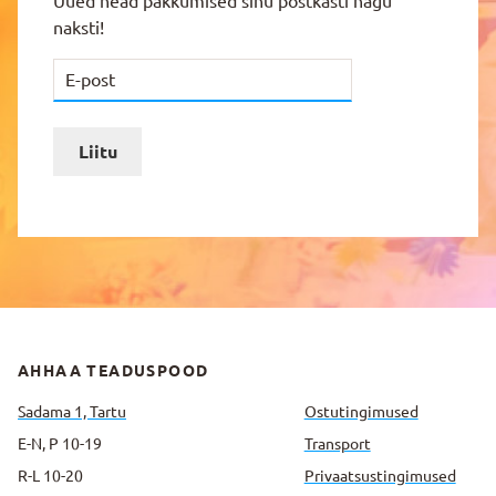
Uued head pakkumised sinu postkasti nagu
naksti!
Liitu
AHHAA TEADUSPOOD
Sadama 1, Tartu
Ostutingimused
E-N, P 10-19
Transport
R-L 10-20
Privaatsus­tingimused