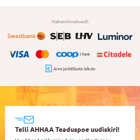
Maksevõimalused!:
Arve juriidilisele isikule
Telli AHHAA Teaduspoe uudiskiri!