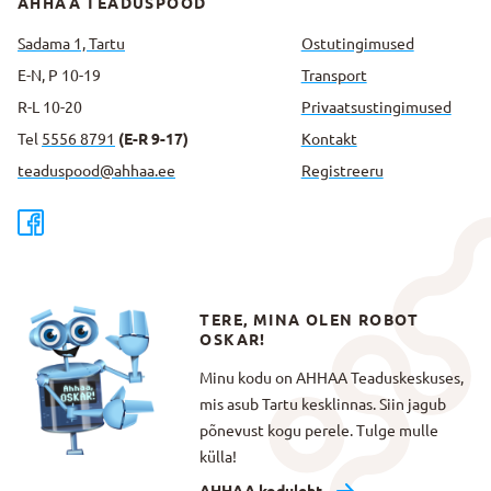
AHHAA TEADUSPOOD
Sadama 1, Tartu
Ostutingimused
E-N, P 10-19
Transport
R-L 10-20
Privaatsus­tingimused
Tel
5556 8791
(E-R 9-17)
Kontakt
teaduspood@ahhaa.ee
Registreeru
TERE, MINA OLEN ROBOT
OSKAR!
Minu kodu on AHHAA Teaduskeskuses,
mis asub Tartu kesklinnas. Siin jagub
põnevust kogu perele. Tulge mulle
külla!
AHHAA koduleht