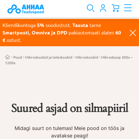
Kliendikontoga
5%
soodustust.
Tasuta
tarne
Smartposti, Omniva ja DPD
pakiautomaati alates
60
€
ostust.
Pood
Mikroskoobid ja teleskoobid
Mikroskoobid
Mikroskoop 300x –
1200x
Suured asjad on silmapiiril
Midagi suurt on tulemas! Meie pood on töös ja
avatakse peagi!