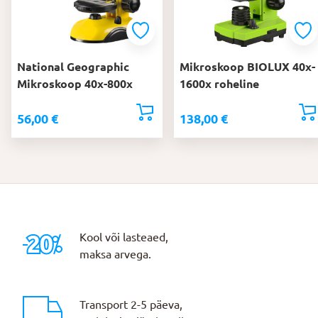
National Geographic
Mikroskoop BIOLUX 40x-
Mikroskoop 40x-800x
1600x roheline
56,00
€
138,00
€
Kool või lasteaed,
maksa arvega.
Transport 2-5 päeva,