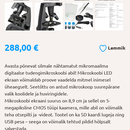
288,00
€
Lemmik
Avasta põnevat silmale nähtamatut mikromaailma
digitaalse tudengimikroskoobi abil! Mikroskoobi LED
ekraan võimaldab proove vaadelda mitmel inimesel
üheaegselt. Seetõttu on antud mikroskoop suurepärane
valik koolidele ja huviringidele.
Mikroskoobi ekraani suurus on 8,9 cm ja sellel on 5-
megapiksline CMOS tüüpi kaamera, mille abil on võimalik
teha otsepilti ja -videot. Tootel on ka SD kaardi lugeja ning
USB pesa – seega on võimalik tehtud pildid hõlpsalt
salvestada.