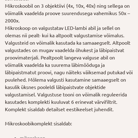
Mikroskoobil on 3 objektiivi (4x, 10x, 40x) ning sellega on
võimalik vaadelda proove suurendusega vahemikus 50x –
2000x.
Mikroskoop on valgustatav LED-lambi abil ja sellel on
olemas nii pealt- kui ka altpoolt valgustamise võimalus.
Valgusteid on võimalik kasutada ka samaaegselt. Altpoolt
valgustades on mugav vaadelda õhukest ja läbipaistvat
proovimaterjali. Pealtpoolt langeva valguse abil on
võimalik vaadelda ka suurema läbimõõduga ja
läbipaistmatut proovi, nagu näiteks väiksemad putukad või
puulehed. Mõlema valgusti kasutamine samaaegselt on
kasulik üksnes pooleldi läbipaistvate objektide
valgustamisel. Valgustuse tooni on võimalik reguleerida
kasutades komplekti kuuluvat 6 erinevat värvifiltrit.
Komplekt sisaldab detailset eestikeelset juhendit.
Mikroskoobikomplekt sisaldab: