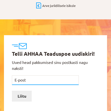
Arve juriidilisele isikule
Telli AHHAA Teaduspoe uudiskiri!
Uued head pakkumised sinu postkasti nagu
naksti!
Liitu