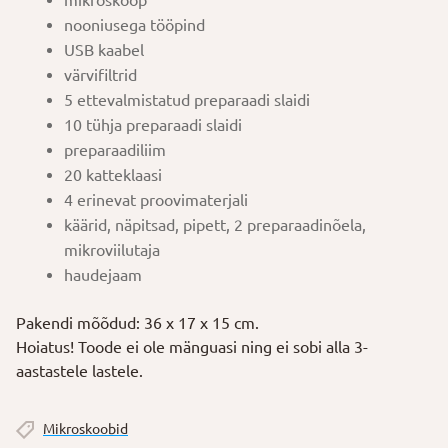
mikroskoop
nooniusega tööpind
USB kaabel
värvifiltrid
5 ettevalmistatud preparaadi slaidi
10 tühja preparaadi slaidi
preparaadiliim
20 katteklaasi
4 erinevat proovimaterjali
käärid, näpitsad, pipett, 2 preparaadinõela,
mikroviilutaja
haudejaam
Pakendi mõõdud: 36 x 17 x 15 cm.
Hoiatus! Toode ei ole mänguasi ning ei sobi alla 3-
aastastele lastele.
Mikroskoobid