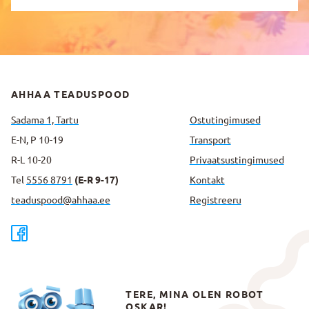
AHHAA TEADUSPOOD
Sadama 1, Tartu
Ostutingimused
E-N, P 10-19
Transport
R-L 10-20
Privaatsus­tingimused
Tel
5556 8791
(E-R 9-17)
Kontakt
teaduspood@ahhaa.ee
Registreeru
TERE, MINA OLEN ROBOT
OSKAR!