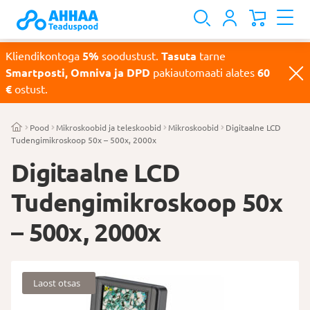
Kliendikontoga
5%
soodustust.
Tasuta
tarne
Smartposti, Omniva ja DPD
pakiautomaati alates
60
€
ostust.
Pood
Mikroskoobid ja teleskoobid
Mikroskoobid
Digitaalne LCD
Tudengimikroskoop 50x – 500x, 2000x
Digitaalne LCD
Tudengimikroskoop 50x
– 500x, 2000x
Laost otsas